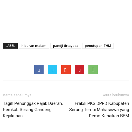
LABEL
hiburan malam
pandji tirtayasa
penutupan THM
Berita sebelumya
Berita berikutnya
Tagih Penunggak Pajak Daerah,
Fraksi PKS DPRD Kabupaten
Pemkab Serang Gandeng
Serang Temui Mahasiswa yang
Kejaksaan
Demo Kenaikan BBM