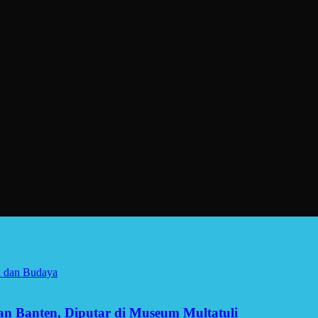
a dan Budaya
man Banten, Diputar di Museum Multatuli