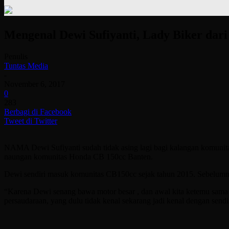
Mengenal Dewi Sufiyanti, Lady Biker dari
Penulis
Tuntas Media
-
November 6, 2017
0
283
Berbagi di Facebook
Tweet di Twitter
NAMA Dewi Sufiyanti sudah tidak asing lagi bagi kalangan komunita
naungan komunitas Honda CB 150cc Banten.
Dewi sendiri masuk komunitas CB150cc sejak tahun 2015. Sebelumny
“Karena Dewi senang bawa motor besar , dan awal kita ketemu sama
persaudaraan, yang dulu tidak kenal sekarang jadi kenal dengan send