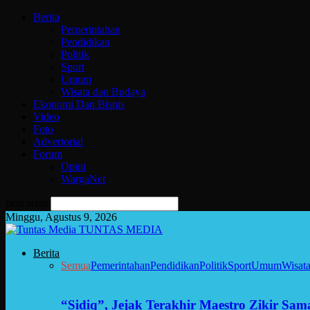
Berita
Pemerintahan
Pendidikan
Politik
Sport
Umum
Wisata dan Budaya
Ekonomi Dan Bisnis
Video
Foto
Advertorial
Forum
Opini
WargaNet
pencarian
Minggu, Agustus 9, 2026
TUNTAS MEDIA
Berita
Semua
Pemerintahan
Pendidikan
Politik
Sport
Umum
Wisat
“Sidiq”, Jejak Terakhir Maestro Zikir Sa