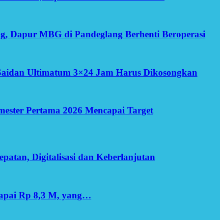
g, Dapur MBG di Pandeglang Berhenti Beroperasi
Saidan Ultimatum 3×24 Jam Harus Dikosongkan
Semester Pertama 2026 Mencapai Target
patan, Digitalisasi dan Keberlanjutan
apai Rp 8,3 M, yang…