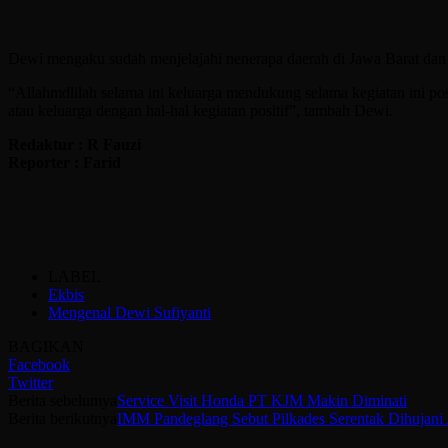
Dewi mengaku sudah menjelajahi nenerapa daerah di Jawa Barat da
“Allahmdlilah selama ini keluarga mendukung selama kegiatan ini positi
atau keluarga dengan hal-hal kegiatan positif”, tambah Dewi.
Redaktur : R Fauzi
Reporter : Farid
LABEL
Ekbis
Mengenal Dewi Sufiyanti
BAGIKAN
Facebook
Twitter
Berita sebelumya
Service Visit Honda PT KJM Makin Diminati
Berita berikutnya
IMM Pandeglang Sebut Pilkades Serentak Dihujan