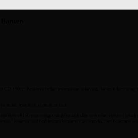
 Banten
s CB 150cc. Pasalnya beliau merupakan salah satu ladies bikers yan
a sudah masuk di komunitas lain.
 member cb150 pun orang-orangnya asik dan welcome. Banyak sekali p
irinya,” katanya saat berbincang bersama tuntasmedia.com beberapa wak