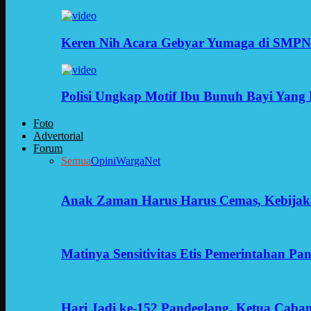
Keren Nih Acara Gebyar Yumaga di SMPN
Polisi Ungkap Motif Ibu Bunuh Bayi Yang 
Foto
Advertorial
Forum
Semua
Opini
WargaNet
Anak Zaman Harus Harus Cemas, Kebijak
Matinya Sensitivitas Etis Pemerintahan Pa
Hari Jadi ke-152 Pandeglang, Ketua Cab