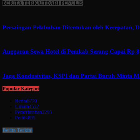
BERITA TERKAIT
DARI PENULIS
Persaingan Pelabuhan Ditentukan oleh Kecepatan, Di
Anggaran Sewa Hotel di Pemkab Serang Capai Rp 8,
Jaga Kondusivitas, KSPI dan Partai Buruh Minta 
Popular Kategori
Berita
6770
Umum
4552
Pemerintahan
2295
Politik
895
Berita Terkini