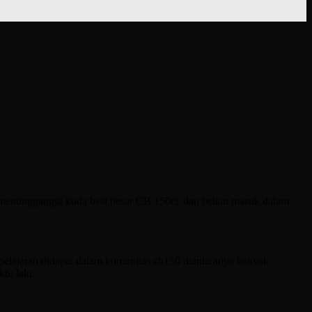
g menungganggi kuda besi besar CB 150cc dan beliau masuk dalam
elajaran didapat dalam komunitas cb150 diantaranya banyak
tu lalu.