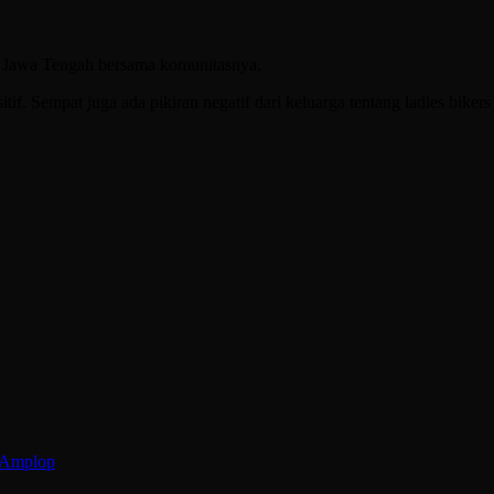
n Jawa Tengah bersama komunitasnya.
f. Sempat juga ada pikiran negatif dari keluarga tentang ladies bikers ta
i Amplop