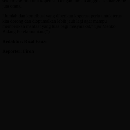
sekitar 236 ribu unit koperasi. Dengan jumlah anggota sekitar 26,96
juta orang.
“Jumlah dan kontribusi yang diberikan koperasi perlu untuk terus
kita dorong dan dioptimalkan lebih jauh lagi agar mampu
memberikan manfaat yang luas bagi masyarakat,” ujar Menko
Bidang Perekonomian.(*)
Redaktur: Rizal Fauzi
Reporter: Firoh