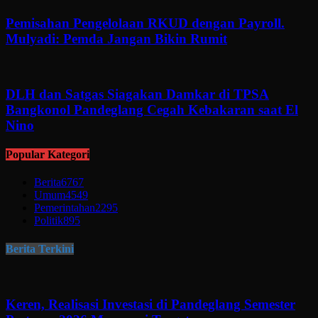
Pemisahan Pengelolaan RKUD dengan Payroll.
Mulyadi: Pemda Jangan Bikin Rumit
DLH dan Satgas Siagakan Damkar di TPSA
Bangkonol Pandeglang Cegah Kebakaran saat El
Nino
Popular Kategori
Berita
6767
Umum
4549
Pemerintahan
2295
Politik
895
Berita Terkini
Keren, Realisasi Investasi di Pandeglang Semester