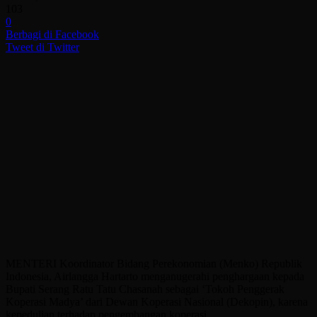
103
0
Berbagi di Facebook
Tweet di Twitter
MENTERI Koordinator Bidang Perekonomian (Menko) Republik
Indonesia, Airlangga Hartarto menganugerahi penghargaan kepada
Bupati Serang Ratu Tatu Chasanah sebagai ‘Tokoh Penggerak
Koperasi Madya’ dari Dewan Koperasi Nasional (Dekopin), karena
kepedulian terhadap pengembangan koperasi.