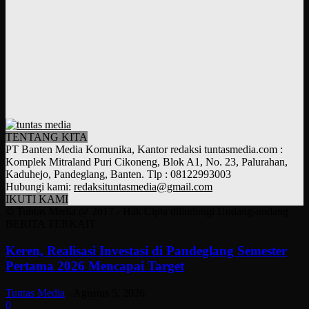
TENTANG KITA
PT Banten Media Komunika, Kantor redaksi tuntasmedia.com :
Komplek Mitraland Puri Cikoneng, Blok A1, No. 23, Palurahan,
Kaduhejo, Pandeglang, Banten. Tlp : 08122993003
Hubungi kami:
redaksituntasmedia@gmail.com
IKUTI KAMI
© Tuntas Media @ 2017 - Hak Cipta dilindungi Undang-undang
BERITA TERKAIT
Keren, Realisasi Investasi di Pandeglang Semester
Pertama 2026 Mencapai Target
Tuntas Media
-
Agustus 5, 2026
0