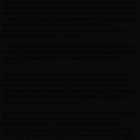
Nanang mengungkapkan, bahwa atas nama Pemerintah Kabupaten
(Pemkab) Serang dan masyarakat Kabupaten Serang merasa bangga
atas penghargaan yang diberikan kepada Bupati Serang Ratu Tatu
Chasanah. “Kami bangga, yang merupakan bentuk pengakuan dan
penghargaan atas kiprah Ibu Bupati dalam memajukan
perekonomian di wilayah Kabupaten Serang, terutama bidang
perkoperasian dan UMKM,” paparnya.
“Semoga menjadi motivasi kita semua dalam kebangkitan ekonomi
setelah covid-19 juga menjadi kado yang istimewa bagi ibu Bupati
yang tepat berulang tahun ke 55 di tanggal 23 Juli,” tambah
Nanang.
Nanang pun mendoakan atas jabatan Bupati Serang Ratu Tatu
Chasanah yang di emban saat ini. “Teriring doa dari kami semua,
semoga ibu Bupati Serang Bu Hj. Ratu Tatu Chasanah SE.MAk
selalu amanah dalam memimpin Kabupaten Serang, dan senantiasa
diberikan kesehatan panjang umur, keselamatan dunia akhirat dan
keberkahan sekeluarga,” ucap Nanang.
Sementara itu Menteri Koordinator Bidang Perekonomian Airlangga
Hartarto dalam sambutannya menyampaikan koperasi telah
berkontribusi terhadap 5,1 % PDB Indonesia. Ini akan terus
didorong agar mampu memberikan kontribusi sebesar 5,5% PDB
pada 2024. Hingga awal Juli 2022, Indonesia juga tercatat memiliki