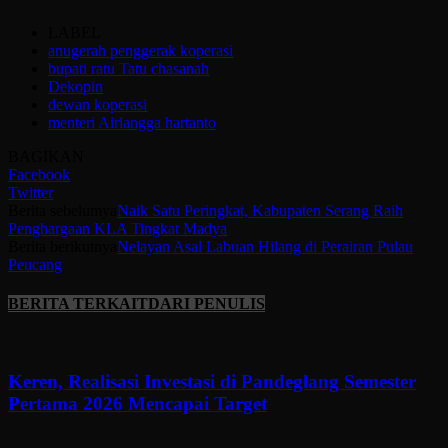
LABEL
anugerah penggerak koperasi
bupati ratu Tatu chasanah
Dekopin
dewan koperasi
menteri Airlangga hartanto
BAGIKAN
Facebook
Twitter
Berita sebelumya
Naik Satu Peringkat, Kabupaten Serang Raih
Penghargaan KLA Tingkat Madya
Berita berikutnya
Nelayan Asal Labuan Hilang di Perairan Pulau
Peucang
BERITA TERKAIT
DARI PENULIS
Keren, Realisasi Investasi di Pandeglang Semester
Pertama 2026 Mencapai Target