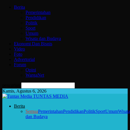
Berita
Pemerintahan
Pendidikan
Politik
Sport
Umum
Wisata dan Budaya
Ekonomi Dan Bisnis
Video
Foto
Advertorial
Forum
Opini
WargaNet
pencarian
Kamis, Agustus 6, 2026
TUNTAS MEDIA
Berita
Semua
Pemerintahan
Pendidikan
Politik
Sport
Umum
Wisat
dan Budaya