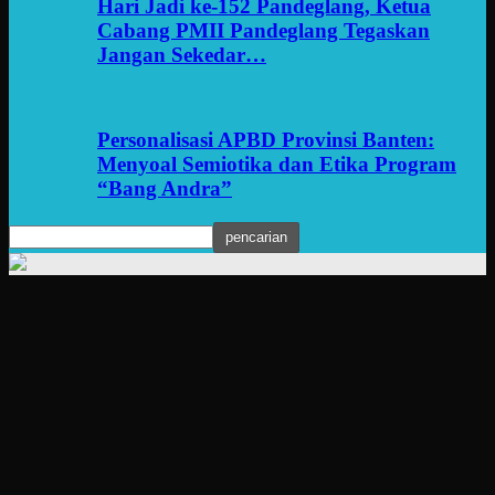
Hari Jadi ke-152 Pandeglang, Ketua
Cabang PMII Pandeglang Tegaskan
Jangan Sekedar…
Personalisasi APBD Provinsi Banten:
Menyoal Semiotika dan Etika Program
“Bang Andra”