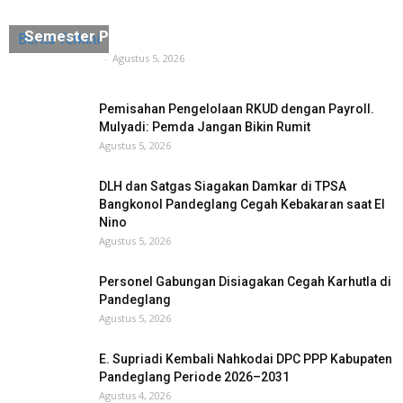
Keren, Realisasi Investasi di Pandeglang
Semester Pertama 2026 Mencapai Target
Berita Terkini
Tuntas Media
-
Agustus 5, 2026
Pemisahan Pengelolaan RKUD dengan Payroll.
Mulyadi: Pemda Jangan Bikin Rumit
Agustus 5, 2026
DLH dan Satgas Siagakan Damkar di TPSA
Bangkonol Pandeglang Cegah Kebakaran saat El
Nino
Agustus 5, 2026
Personel Gabungan Disiagakan Cegah Karhutla di
Pandeglang
Agustus 5, 2026
E. Supriadi Kembali Nahkodai DPC PPP Kabupaten
Pandeglang Periode 2026–2031
Agustus 4, 2026