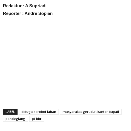
Redaktur : A Supriadi
Reporter : Andre Sopian
LABEL
diduga serobot lahan
masyarakat geruduk kantor bupati
pandeglang
pt bbr