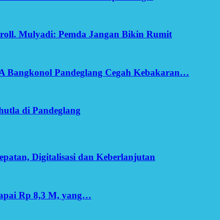
oll. Mulyadi: Pemda Jangan Bikin Rumit
SA Bangkonol Pandeglang Cegah Kebakaran…
utla di Pandeglang
patan, Digitalisasi dan Keberlanjutan
apai Rp 8,3 M, yang…