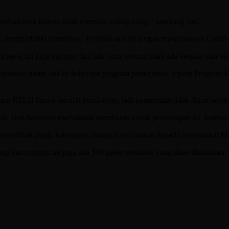
perbaikinya karena tidak memiliki cukup uang,” sambung Jari.
antu memperbaiki rumahnya. Terlebih saat ini tengah mewabahnya Cov
ya, ini juga bingung lagi ada virus corona tidak ada kerjaan dan ba
masukan nama Jari ke beberapa program pemerintah, seperti Progra
ram RTLH hanya bersifat pendorong, jadi pemerintah tidak dapat sep
kait. Dan harusnya masyarakat membantu untuk pembangun itu, karena
 pemerintah pusat, kabupaten, maupun kecamatan kepada masyarakat Ma
ahap dan minggu ini juga ada 500 paket sembako yang akan disalurkan,