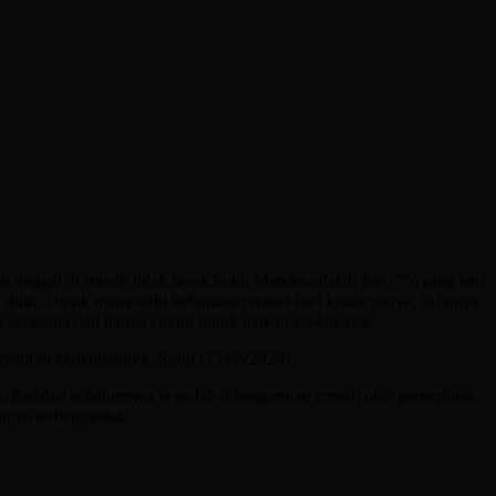
ggal di rumah tidak layak huni. Mereka adalah Jari (75) sang istri
a dulu. Untuk memenuhi kebutuhan sehari-hari keluarganya, ia hanya
k seberapa dan hanya cukup untuk makan sekeluarga.
ditemui di kediamannya, Rabu (13/05/2020).
n. Padahal sebelumnya ia sudah dibangunkan rumah oleh pemerintah
nya terbengkalai.