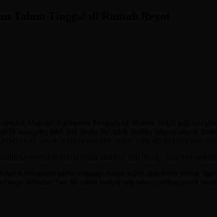
han Tahun Tinggal di Rumah Reyot
tan Majasari, Kabupaten Pandeglang, Banten, sudah puluhan tahun tin
i Di usia yang tidak lagi muda, Jari tidak mampu bekerja seperti mud
erkebun ke sawah ataupun jasa pijat. Upah yang diterimanya pun tida
ling saya kerja di kebun orang atau pun pijit orang,” kata Jari, saat 
 dan keluarganya harus menahan dingin akibat atap bocor ketika huja
 hanya stimulan. Saat ini sudah hampir satu tahun pembangunan rumah