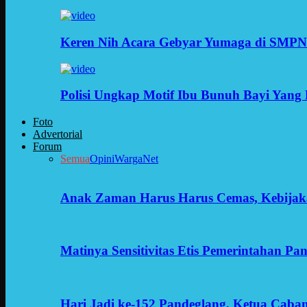
Keren Nih Acara Gebyar Yumaga di SMPN
Polisi Ungkap Motif Ibu Bunuh Bayi Yang 
Foto
Advertorial
Forum
Semua
Opini
WargaNet
Anak Zaman Harus Harus Cemas, Kebijak
Matinya Sensitivitas Etis Pemerintahan Pa
Hari Jadi ke-152 Pandeglang, Ketua Cab