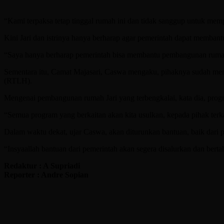
“Kami terpaksa tetap tinggal rumah ini dan tidak sanggup untuk mem
Kini Jari dan istrinya hanya berharap agar pemerintah dapat memb
“Saya hanya berharap pemerintah bisa membantu pembangunan rumah sa
Sementara itu, Camat Majasari, Caswa mengaku, pihaknya sudah me
(RTLH).
Mengenai pembangunan rumah Jari yang terbengkalai, kata dia, prog
“Semua program yang berkaitan akan kita usulkan, kepada pihak ter
Dalam waktu dekat, ujar Caswa, akan diturunkan bantuan, baik dari
“Insyaallah bantuan dari pemerintah akan segera disalurkan dan bert
Redaktur : A Supriadi
Reporter : Andre Sopian