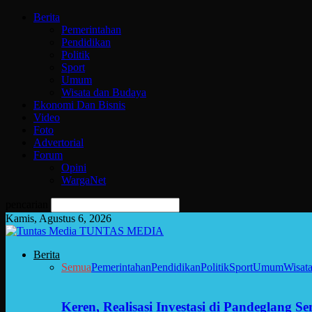
Berita
Pemerintahan
Pendidikan
Politik
Sport
Umum
Wisata dan Budaya
Ekonomi Dan Bisnis
Video
Foto
Advertorial
Forum
Opini
WargaNet
pencarian
Kamis, Agustus 6, 2026
TUNTAS MEDIA
Berita
Semua
Pemerintahan
Pendidikan
Politik
Sport
Umum
Wisat
Keren, Realisasi Investasi di Pandeglang 