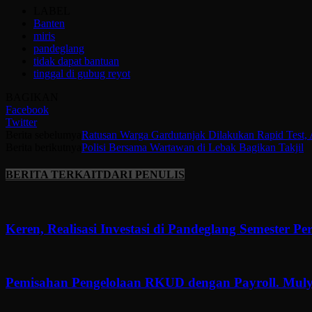
LABEL
Banten
miris
pandeglang
tidak dapat bantuan
tinggal di gubug reyot
BAGIKAN
Facebook
Twitter
Berita sebelumya
Ratusan Warga Gardutanjak Dilakukan Rapid Test, A
Berita berikutnya
Polisi Bersama Wartawan di Lebak Bagikan Takjil
BERITA TERKAIT
DARI PENULIS
Keren, Realisasi Investasi di Pandeglang Semester P
Pemisahan Pengelolaan RKUD dengan Payroll. Muly