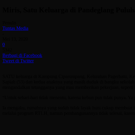
Miris, Satu Keluarga di Pandeglang Pulu
Penulis
Tuntas Media
-
Mei 13, 2020
0
5342
Berbagi di Facebook
Tweet di Twitter
SATU keluarga di Kampung Ciparumpang, Kelurahan Pagerbatu, Kecama
Sapiah (53) dan kedua anaknya yang masih duduk di bangku sekolah d
mengandalkan tetangganya yang mau memberikan pekerjaan, seperti b
“Untuk sehari-hari tidak menentu, karena kebun pun tidak punya. Ya pa
Ia mengaku, rumahnya yang sudah tidak layak huni cukup membuat ia
melalui program RTLH, namun pembangunannya tidak selesai, karena