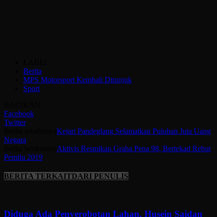
LABEL
Berita
MPS Motorsport Kembali Ditunjuk
Sport
BAGIKAN
Facebook
Twitter
Berita sebelumya
Kejari Pandeglang Selamatkan Puluhan Juta Uang
Negara
Berita berikutnya
Aktivis Resmikan Graha Pena 98, Bertekad Rebut
Pemilu 2019
BERITA TERKAIT
DARI PENULIS
Diduga Ada Penyerobotan Lahan, Husein Saidan