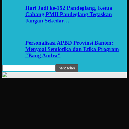
Hari Jadi ke-152 Pandeglang, Ketua
Cabang PMII Pandeglang Tegaskan
Jangan Sekedar…
Personalisasi APBD Provinsi Banten:
Menyoal Semiotika dan Etika Program
“Bang Andra”