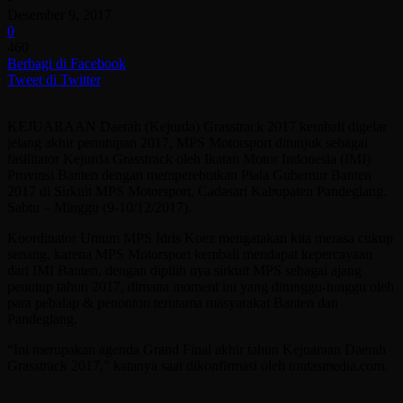
Desember 9, 2017
0
460
Berbagi di Facebook
Tweet di Twitter
KEJUARAAN Daerah (Kejurda) Grasstrack 2017 kembali digelar
jelang akhir penutupan 2017, MPS Motorsport ditunjuk sebagai
fasilitator Kejurda Grasstrack oleh Ikatan Motor Indonesia (IMI)
Provinsi Banten dengan memperebutkan Piala Gubernur Banten
2017 di Sirkuit MPS Motorsport, Cadasari Kabupaten Pandeglang.
Sabtu – Minggu (9-10/12/2017).
Koordinator Umum MPS Idris Koez mengatakan kita merasa cukup
senang, karena MPS Motorsport kembali mendapat kepercayaan
dari IMI Banten, dengan dipilih nya sirkuit MPS sebagai ajang
penutup tahun 2017, dimana moment ini yang ditunggu-tunggu oleh
para pebalap & penonton terutama masyarakat Banten dan
Pandeglang.
“Ini merupakan agenda Grand Final akhir tahun Kejuaraan Daerah
Grasstrack 2017,” katanya saat dikonfirmasi oleh tuntasmedia.com.