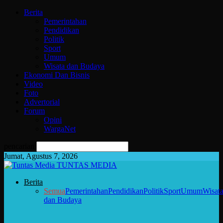
Berita
Pemerintahan
Pendidikan
Politik
Sport
Umum
Wisata dan Budaya
Ekonomi Dan Bisnis
Video
Foto
Advertorial
Forum
Opini
WargaNet
pencarian
Jumat, Agustus 7, 2026
TUNTAS MEDIA
Berita
Semua
Pemerintahan
Pendidikan
Politik
Sport
Umum
Wisat
dan Budaya