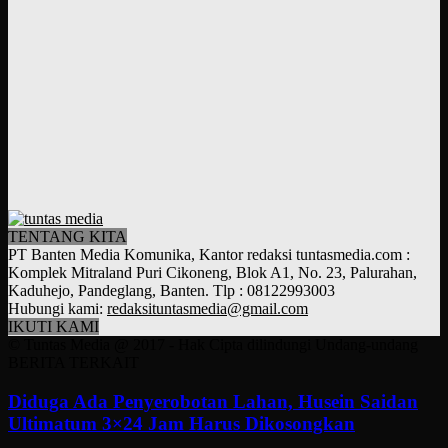
TENTANG KITA
PT Banten Media Komunika, Kantor redaksi tuntasmedia.com :
Komplek Mitraland Puri Cikoneng, Blok A1, No. 23, Palurahan,
Kaduhejo, Pandeglang, Banten. Tlp : 08122993003
Hubungi kami:
redaksituntasmedia@gmail.com
IKUTI KAMI
© Tuntas Media @ 2017 - Hak Cipta dilindungi Undang-undang
BERITA TERKAIT
Diduga Ada Penyerobotan Lahan, Husein Saidan
Ultimatum 3×24 Jam Harus Dikosongkan