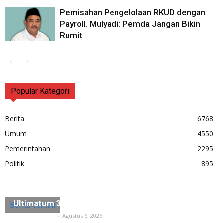
Pemisahan Pengelolaan RKUD dengan
Payroll. Mulyadi: Pemda Jangan Bikin
Rumit
Popular Kategori
Berita
6768
Umum
4550
Pemerintahan
2295
Politik
895
Diduga Ada Penyerobotan Lahan, Husein Saidan
Ultimatum 3×24 Jam Harus Dikosongkan
Berita Terkini
Tuntas Media
-
Agustus 6, 2026