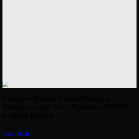
Pemprov Banten Dorong Delapan
Kabupaten dan Kota Pindahkan RKUD
ke Bank Banten
Penulis
Tuntas Media