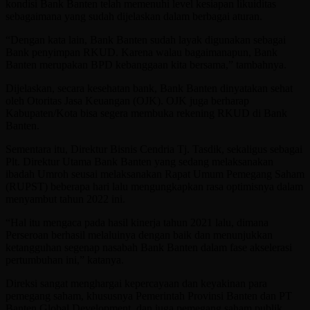
kondisi Bank Banten telah memenuhi level kesiapan likuiditas
sebagaimana yang sudah dijelaskan dalam berbagai aturan.
“Dengan kata lain, Bank Banten sudah layak digunakan sebagai
Bank penyimpan RKUD. Karena walau bagaimanapun, Bank
Banten merupakan BPD kebanggaan kita bersama,” tambahnya.
Dijelaskan, secara kesehatan bank, Bank Banten dinyatakan sehat
oleh Otoritas Jasa Keuangan (OJK). OJK juga berharap
Kabupaten/Kota bisa segera membuka rekening RKUD di Bank
Banten.
Sementara itu, Direktur Bisnis Cendria Tj. Tasdik, sekaligus sebagai
Plt. Direktur Utama Bank Banten yang sedang melaksanakan
ibadah Umroh seusai melaksanakan Rapat Umum Pemegang Saham
(RUPST) beberapa hari lalu mengungkapkan rasa optimisnya dalam
menyambut tahun 2022 ini.
“Hal itu mengaca pada hasil kinerja tahun 2021 lalu, dimana
Perseroan berhasil melaluinya dengan baik dan menunjukkan
ketangguhan segenap nasabah Bank Banten dalam fase akselerasi
pertumbuhan ini,” katanya.
Direksi sangat menghargai kepercayaan dan keyakinan para
pemegang saham, khususnya Pemerintah Provinsi Banten dan PT
Banten Global Development, dan juga pemegang saham publik.