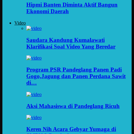
Hipmi Banten Diminta Aktif Bangun
Ekonomi Daerah
Video
Saudara Kandung Kumalawati
Klarifikasi Soal Video Yang Beredar
Program PSR Pandeglang Panen Padi
Gogo,Jagung dan Panen Perdana Sawit
di…
Aksi Mahasiswa di Pandeglang Ricuh
Keren Nih Acara Gebyar Yumaga di