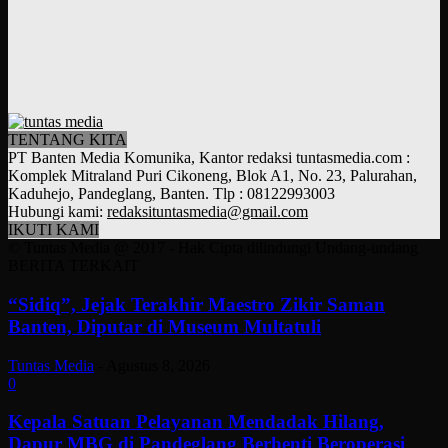
TENTANG KITA
PT Banten Media Komunika, Kantor redaksi tuntasmedia.com :
Komplek Mitraland Puri Cikoneng, Blok A1, No. 23, Palurahan,
Kaduhejo, Pandeglang, Banten. Tlp : 08122993003
Hubungi kami:
redaksituntasmedia@gmail.com
IKUTI KAMI
© Tuntas Media @ 2017 - Hak Cipta dilindungi Undang-undang
BERITA TERKAIT
“Sidiq”, Jejak Terakhir Maestro Zikir Saman
Banten, Diputar di Museum Multatuli
Tuntas Media
-
Agustus 8, 2026
0
Kepala Satuan Pelayanan Mendadak Hilang,
Dapur MBG di Pandeglang Berhenti Beroperasi