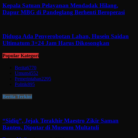
Kepala Satuan Pelayanan Mendadak Hilang,
Dapur MBG di Pandeglang Berhenti Beroperasi
Diduga Ada Penyerobotan Lahan, Husein Saidan
Ultimatum 3×24 Jam Harus Dikosongkan
Popular Kategori
Berita
6770
Umum
4552
Pemerintahan
2295
Politik
895
Berita Terkini
“Sidiq”, Jejak Terakhir Maestro Zikir Saman
Banten, Diputar di Museum Multatuli