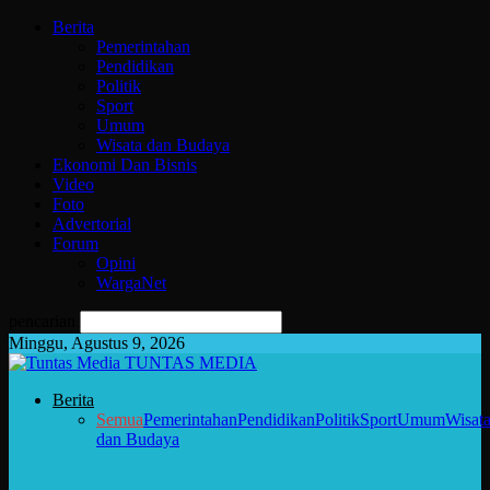
Berita
Pemerintahan
Pendidikan
Politik
Sport
Umum
Wisata dan Budaya
Ekonomi Dan Bisnis
Video
Foto
Advertorial
Forum
Opini
WargaNet
pencarian
Minggu, Agustus 9, 2026
TUNTAS MEDIA
Berita
Semua
Pemerintahan
Pendidikan
Politik
Sport
Umum
Wisat
dan Budaya