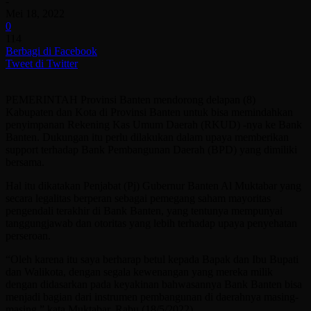
-
Mei 18, 2022
0
114
Berbagi di Facebook
Tweet di Twitter
PEMERINTAH Provinsi Banten mendorong delapan (8)
Kabupaten dan Kota di Provinsi Banten untuk bisa memindahkan
penyimpanan Rekening Kas Umum Daerah (RKUD) -nya ke Bank
Banten. Dukungan itu perlu dilakukan dalam upaya memberikan
support terhadap Bank Pembangunan Daerah (BPD) yang dimiliki
bersama.
Hal itu dikatakan Penjabat (Pj) Gubernur Banten Al Muktabar yang
secara legalitas berperan sebagai pemegang saham mayoritas
pengendali terakhir di Bank Banten, yang tentunya mempunyai
tanggungjawab dan otoritas yang lebih terhadap upaya penyehatan
perseroan.
“Oleh karena itu saya berharap betul kepada Bapak dan Ibu Bupati
dan Walikota, dengan segala kewenangan yang mereka milik
dengan didasarkan pada keyakinan bahwasannya Bank Banten bisa
menjadi bagian dari instrumen pembangunan di daerahnya masing-
masing,” kata Muktabar, Rabu (18/5/2022).