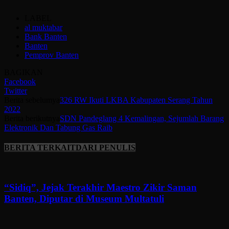
LABEL
al muktabar
Bank Banten
Banten
Pemprov Banten
BAGIKAN
Facebook
Twitter
Berita sebelumya
326 RW Ikuti LKBA Kabupaten Serang Tahun
2022
Berita berikutnya
SDN Pandeglang 4 Kemalingan, Sejumlah Barang
Elektronik Dan Tabung Gas Raib
BERITA TERKAIT
DARI PENULIS
“Sidiq”, Jejak Terakhir Maestro Zikir Saman
Banten, Diputar di Museum Multatuli