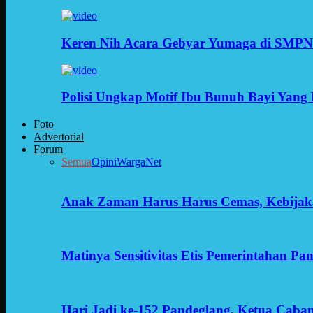
Keren Nih Acara Gebyar Yumaga di SMPN
Polisi Ungkap Motif Ibu Bunuh Bayi Yang 
Foto
Advertorial
Forum
Semua
Opini
WargaNet
Anak Zaman Harus Harus Cemas, Kebijak
Matinya Sensitivitas Etis Pemerintahan Pa
Hari Jadi ke-152 Pandeglang, Ketua Cab