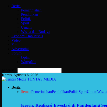
Berita
Pemerintahan
Pendidikan
Politik
Sport
Umum
Wisata dan Budaya
Ekonomi Dan Bisnis
Video
Foto
Advertorial
Forum
Opini
WargaNet
pencarian
Kamis, Agustus 6, 2026
TUNTAS MEDIA
Berita
Semua
Pemerintahan
Pendidikan
Politik
Sport
Umum
Wisat
Keren, Realisasi Investasi di Pandeglang 