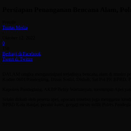
Persiapan Penanganan Bencana Alam, Polr
Penulis
Tuntas Media
-
Oktober 12, 2022
0
158
Berbagi di Facebook
Tweet di Twitter
DALAM rangka mengantisipasi terjadinya bencana alam di musim pe
Kodim 0601/Pandeglang, Dinas Sosial, Dishub, Sat Pol PP, BPBD, PM
Kapolres Pandeglang, AKBP Belny Warlansyah, memimpin Apel yang 
Selain diikuti oleh peserta apel, upacara tersebut juga menggelar ke
BPBD Kota Banjar, perahu karet, gergaji mesin milik Polres Pandeg