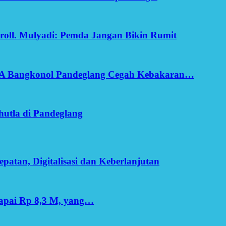
oll. Mulyadi: Pemda Jangan Bikin Rumit
SA Bangkonol Pandeglang Cegah Kebakaran…
utla di Pandeglang
patan, Digitalisasi dan Keberlanjutan
apai Rp 8,3 M, yang…