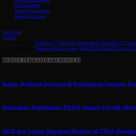
Polda Banten
Polres Pandeglang
tangani bencana
BAGIKAN
Facebook
Twitter
Berita sebelumya
Kadinsos : Tahun Ini Pandeglang Memiliki 13 Lum
Berita berikutnya
Petanque Kota Serang Bidik Dua Medali Emas di K
BERITA TERKAIT
DARI PENULIS
Keren, Realisasi Investasi di Pandeglang Semester P
Pemisahan Pengelolaan RKUD dengan Payroll. Muly
DLH dan Satgas Siagakan Damkar di TPSA Bangkon