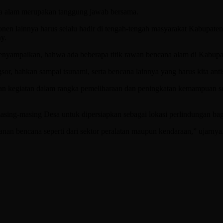
a alam merupakan tanggung jawab bersama.
onen lainnya harus selalu hadir di tengah-tengah masyarakat Kabupat
y.
menyampaikan, bahwa ada beberapa titik rawan bencana alam di Kabupa
sor, bahkan sampai tsunami, serta bencana lainnya yang harus kita an
upakan kegiatan dalam rangka pemeliharaan dan peningkatan kemampuan 
i masing-masing Desa untuk dipersiapkan sebagai lokasi perlindungan ba
an bencana seperti dari sektor peralatan maupun kendaraan,” ujarnya