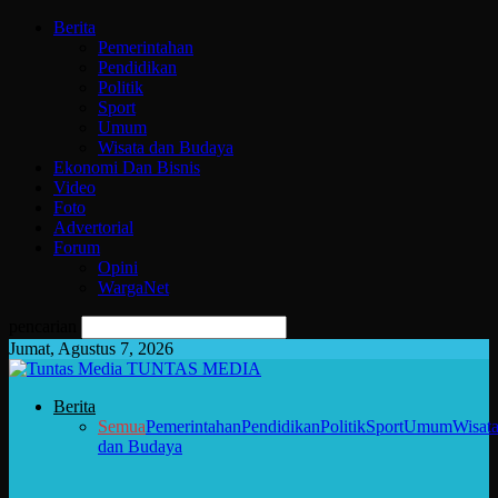
Berita
Pemerintahan
Pendidikan
Politik
Sport
Umum
Wisata dan Budaya
Ekonomi Dan Bisnis
Video
Foto
Advertorial
Forum
Opini
WargaNet
pencarian
Jumat, Agustus 7, 2026
TUNTAS MEDIA
Berita
Semua
Pemerintahan
Pendidikan
Politik
Sport
Umum
Wisat
dan Budaya