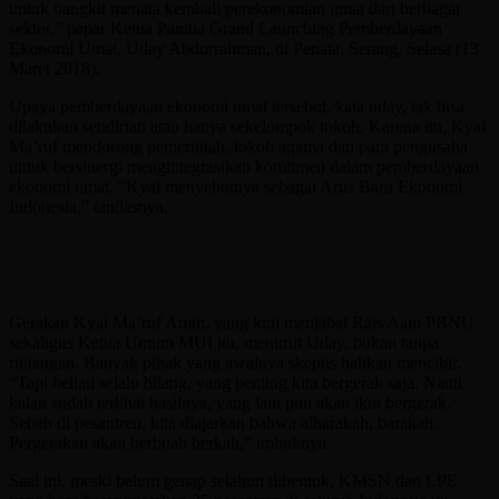
untuk bangkit menata kembali perekonomian umat dari berbagai
sektor,” papar Ketua Panitia Grand Launching Pemberdayaan
Ekonomi Umat, Uday Abdurrahman, di Penata, Serang, Selasa (13
Maret 2018).
Upaya pemberdayaan ekonomi umat tersebut, kata uday, tak bisa
dilakukan sendirian atau hanya sekelompok tokoh. Karena itu, Kyai
Ma’ruf mendorong pemerintah, tokoh agama dan para pengusaha
untuk bersinergi mengintegrasikan komitmen dalam pemberdayaan
ekonomi umat. “Kyai menyebutnya sebagai Arus Baru Ekonomi
Indonesia,” tandasnya.
Gerakan Kyai Ma’ruf Amin, yang kini menjabat Rais Aam PBNU
sekaligus Ketua Umum MUI itu, menurut Uday, bukan tanpa
rintangan. Banyak pihak yang awalnya skeptis bahkan mencibir.
“Tapi beliau selalu bilang, yang penting kita bergerak saja. Nanti
kalau sudah terlihat hasilnya, yang lain pun akan ikut bergerak.
Sebab di pesantren, kita diajarkan bahwa alharakah, barakah.
Pergerakan akan berbuah berkah,” imbuhnya.
Saat ini, meski belum genap setahun dibentuk, KMSN dan LPE