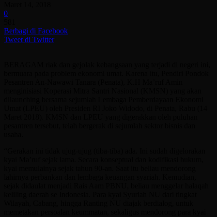
Maret 14, 2018
0
581
Berbagi di Facebook
Tweet di Twitter
BERAGAM riak dan gejolak kebangsaan yang terjadi di negeri ini,
bermuara pada problem ekonomi umat. Karena itu, Pendiri Pondok
Pesantren An-Nawawi Tanara (Penata), K.H Ma’ruf Amin
menginisiasi Koperasi Mitra Santri Nasional (KMSN) yang akan
dilaunching bersama sejumlah Lembaga Pemberdayaan Ekonomi
Umat (LPEU) oleh Presiden RI Joko Widodo, di Penata, Rabu (14
Maret 2018). KMSN dan LPEU yang digerakkan oleh puluhan
pesantren tersebut, telah bergerak di sejumlah sektor bisnis dan
usaha.
“Gerakan ini tidak ujug-ujug (tiba-tiba) ada. Ini sudah digelorakan
kyai Ma’ruf sejak lama. Secara konseptual dan kodifikasi hukum,
kyai memulainya sejak tahun 90-an. Saat itu beliau mendorong
lahirnya perbankan dan lembaga keuangan syariah. Kemudian,
sejak didaulat menjadi Rais Aam PBNU, beliau menggelar halaqah
keliling daerah se Indonesia. Para kyai Syuriah NU dari tingkat
Wilayah, Cabang, hingga Ranting NU diajak berdialog, untuk
memetakan persoalan keummatan, sekaligus mendorong para kyai