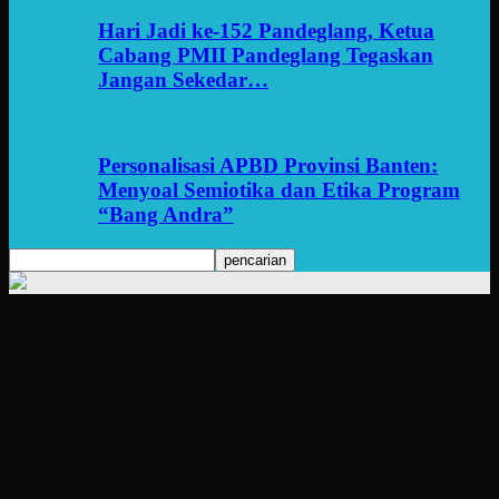
Hari Jadi ke-152 Pandeglang, Ketua
Cabang PMII Pandeglang Tegaskan
Jangan Sekedar…
Personalisasi APBD Provinsi Banten:
Menyoal Semiotika dan Etika Program
“Bang Andra”