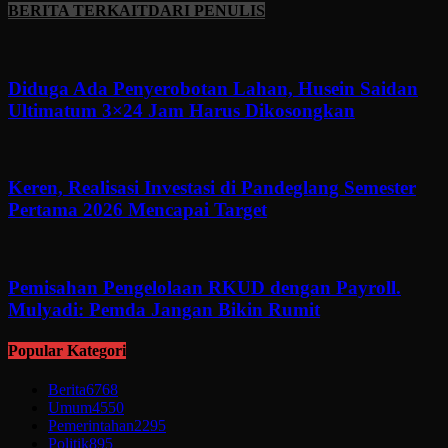
BERITA TERKAIT
DARI PENULIS
Diduga Ada Penyerobotan Lahan, Husein Saidan
Ultimatum 3×24 Jam Harus Dikosongkan
Keren, Realisasi Investasi di Pandeglang Semester
Pertama 2026 Mencapai Target
Pemisahan Pengelolaan RKUD dengan Payroll.
Mulyadi: Pemda Jangan Bikin Rumit
Popular Kategori
Berita
6768
Umum
4550
Pemerintahan
2295
Politik
895