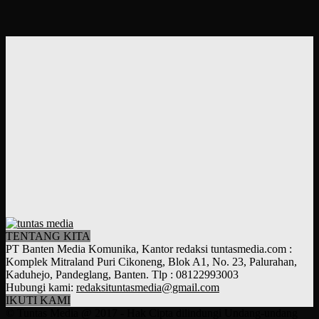
TENTANG KITA
PT Banten Media Komunika, Kantor redaksi tuntasmedia.com :
Komplek Mitraland Puri Cikoneng, Blok A1, No. 23, Palurahan,
Kaduhejo, Pandeglang, Banten. Tlp : 08122993003
Hubungi kami:
redaksituntasmedia@gmail.com
IKUTI KAMI
© Tuntas Media @ 2017 - Hak Cipta dilindungi Undang-undang