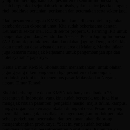
yang baru beranggotakan 25 pesantren di seluruh Indonesia itu,
telah bergerak di sejumlah sektor bisnis, yakni sektor jasa keuangan;
ritel; budidaya pertanian, perikanan dan peternakan serta sektor jasa.
“Jadi pesantren anggota KMSN ini akan jadi percontohan gerakan
pemberdayaan ekonomi umat. Kita sudah bekerjasama dengan
Leumart di sektor ritel, REI di sektor properti, C-Farming IPB untuk
pengembangan udang windu dan Asosiasi Petani Jagung Indonesia
(APJI) untuk produk pertanian dan olahan jagung. Dengan REI kita
akan membuat desa wisata dan rest area di Malang, Martha thilaar
juga kemarin mengajak kerjasama untuk pengembangan spa dan
hotel syariah,” paparnya.
Ketua Umum KMSN, Sholahuddin menambahkan, untuk olahan
jagung yang dikembangkan di tiga pesantren di Lamongan,
produksinya kini telah menembus pasar Malaysia dan Negara-
negara Timur Tengah.
Sholah berharap, ke depan KMSN tak hanya melibatkan 25
pesantren di Indonesia, yang kini sudah bergerak, tapi juga bisa
mengajak ribuan pesantren, pengelola masjid, majlis ta’lim, kampus,
hingga organisasi kemasyarakatan di tingkat desa. Pesantren yang
memiliki lahan agak luas diajak mengembangkan produk pertanian
sehat, perkebinan, peternakan dan perikanan. akan didorong
mengembangkan produknya. “Saat ini yang sudah berjalan
budidaya jagung di pesantrresantren Nurul Huda, Kuningan, di