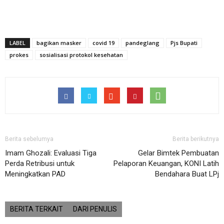
LABEL
bagikan masker
covid 19
pandeglang
Pjs Bupati
prokes
sosialisasi protokol kesehatan
Berita sebelumya
Berita berikutnya
Imam Ghozali: Evaluasi Tiga
Gelar Bimtek Pembuatan
Perda Retribusi untuk
Pelaporan Keuangan, KONI Latih
Meningkatkan PAD
Bendahara Buat LPj
BERITA TERKAIT
DARI PENULIS