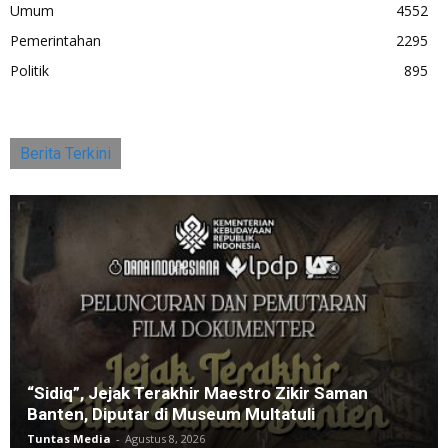
Umum
4552
Pemerintahan
2295
Politik
895
Berita Terkini
“Sidiq”, Jejak Terakhir Maestro Zikir Saman
Banten, Diputar di Museum Multatuli
Tuntas Media
-
Agustus 8, 2026