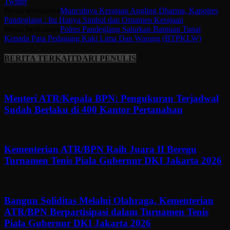
Twitter
Berita sebelumya
Munculnya Kerajaan Angling Dharma, Kapolres
Pandeglang : Itu Hanya Simbol dan Ornamen Kerajaan
Berita berikutnya
Polres Pandeglang Salurkan Bantuan Tunai
Kepada Para Pedagang Kaki Lima Dan Warung (BTPKLW)
BERITA TERKAIT
DARI PENULIS
Menteri ATR/Kepala BPN: Pengukuran Terjadwal
Sudah Berlaku di 400 Kantor Pertanahan
Kementerian ATR/BPN Raih Juara II Beregu
Turnamen Tenis Piala Gubernur DKI Jakarta 2026
Bangun Soliditas Melalui Olahraga, Kementerian
ATR/BPN Berpartisipasi dalam Turnamen Tenis
Piala Gubernur DKI Jakarta 2026