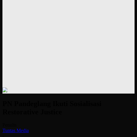
PN Pandeglang Ikuti Sosialisasi
Restorative Justice
Penulis
Tuntas Media
-