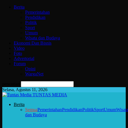
Berita
Pemerintahan
Pendidikan
Politik
Sport
Umum
Wisata dan Budaya
Ekonomi Dan Bisnis
Video
Foto
Advertorial
Forum
Opini
WargaNet
pencarian
Selasa, Agustus 11, 2026
TUNTAS MEDIA
Berita
Semua
Pemerintahan
Pendidikan
Politik
Sport
Umum
Wisat
dan Budaya