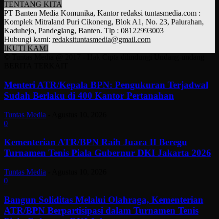
TENTANG KITA
PT Banten Media Komunika, Kantor redaksi tuntasmedia.com :
Komplek Mitraland Puri Cikoneng, Blok A1, No. 23, Palurahan,
Kaduhejo, Pandeglang, Banten. Tlp : 08122993003
Hubungi kami:
redaksituntasmedia@gmail.com
IKUTI KAMI
© Tuntas Media @ 2017 - Hak Cipta dilindungi Undang-undang
BERITA TERKAIT
Menteri ATR/Kepala BPN: Pengukuran Terjadwal
Sudah Berlaku di 400 Kantor Pertanahan
Tuntas Media
-
Agustus 10, 2026
0
Kementerian ATR/BPN Raih Juara II Beregu
Turnamen Tenis Piala Gubernur DKI Jakarta 2026
Tuntas Media
-
Agustus 10, 2026
0
Bangun Soliditas Melalui Olahraga, Kementerian
ATR/BPN Berpartisipasi dalam Turnamen Tenis