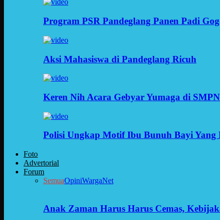
Program PSR Pandeglang Panen Padi Gog
Aksi Mahasiswa di Pandeglang Ricuh
Keren Nih Acara Gebyar Yumaga di SMPN
Polisi Ungkap Motif Ibu Bunuh Bayi Yang 
Foto
Advertorial
Forum
Semua
Opini
WargaNet
Anak Zaman Harus Harus Cemas, Kebijak