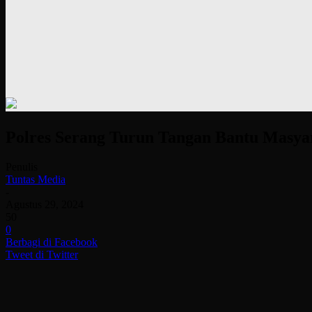
Polres Serang Turun Tangan Bantu Masya
Penulis
Tuntas Media
-
Agustus 29, 2024
50
0
Berbagi di Facebook
Tweet di Twitter