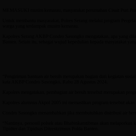
MEMASUKI musim kemarau, masyarakat perumahan Cisait Puri Pratama
Untuk membantu masyarakat, Polres Serang melalui program Pergelar
warga yang terdampak musim kemarau.
Kapolres Serang AKBP Condro Sasongko mengatakan, apa yang dilakuk
Banten. Selain itu, sebagai wujud kepedulian kepada masyarakat yan
“Pengiriman bantuan air bersih merupakan bagian dari kegiatan sosi
kata AKBP Condro Sasongko, Rabu 28 Agustus 2024.
Kapolres mengatakan, pembagian air bersih tersebut merupakan progra
Kapolres alumnus Akpol 2005 ini memastikan program tersebut akan te
Condro Sasongko menambahkan jika membutuhkan distribusi air bersi
“Nantinya, personil polsek atau Bhabinkamtibmas akan melaporkan 
Tipidter dan Tipidsus Ditreskrimsus Polda Banten.