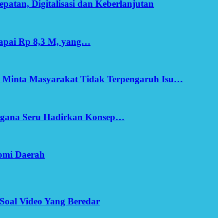
patan, Digitalisasi dan Keberlanjutan
apai Rp 8,3 M, yang…
h Minta Masyarakat Tidak Terpengaruh Isu…
Ergana Seru Hadirkan Konsep…
omi Daerah
Soal Video Yang Beredar