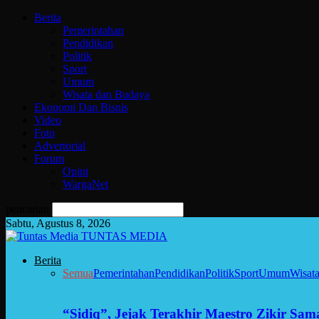
Berita
Pemerintahan
Pendidikan
Politik
Sport
Umum
Wisata dan Budaya
Ekonomi Dan Bisnis
Video
Foto
Advertorial
Forum
Opini
WargaNet
pencarian
Sabtu, Agustus 8, 2026
TUNTAS MEDIA
Berita
Semua
Pemerintahan
Pendidikan
Politik
Sport
Umum
Wisat
“Sidiq”, Jejak Terakhir Maestro Zikir Sa