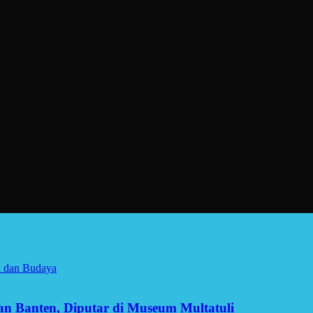
a dan Budaya
man Banten, Diputar di Museum Multatuli