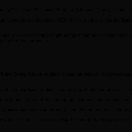
, Desa Cisait, Kecamatan Kragilan, Kabupaten Serang, kesulitan me
an Cepat Anggota Kepolisian (PECAK) yang diinisiasi Kapolda Banten,
an oleh Polres Serang dengan mengirim bantuan air bersih adalah sal
g membutuhkan air bersih.
al Polres Serang. Mudah-mudahan bantuan air bersih ini dapat membant
m berjenjang hasil dari deteksi daerah yang dinilai kekurangan air be
rus berjalan, karena Polres Serang juga akan melakukan pemetaan di t
h, masyarakat bisa menghubungi personil Bhabinkamtibmas atau bisa 
ke Kapolsek untuk diteruskan ke Mapolres Serang. Kami siap mengiri