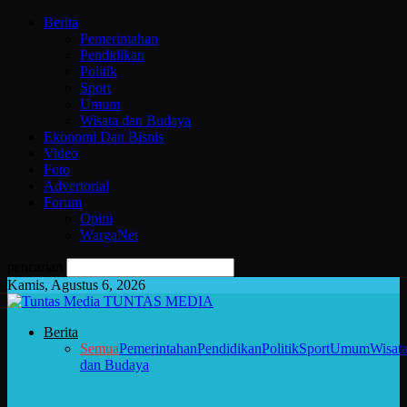
Berita
Pemerintahan
Pendidikan
Politik
Sport
Umum
Wisata dan Budaya
Ekonomi Dan Bisnis
Video
Foto
Advertorial
Forum
Opini
WargaNet
pencarian
Kamis, Agustus 6, 2026
TUNTAS MEDIA
Berita
Semua
Pemerintahan
Pendidikan
Politik
Sport
Umum
Wisat
dan Budaya