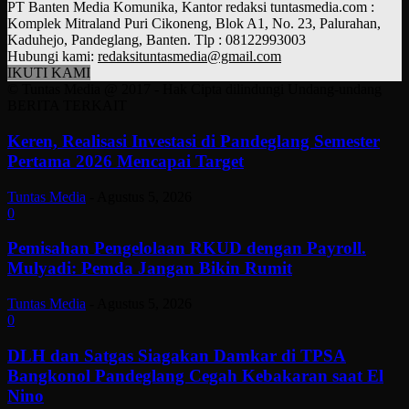
PT Banten Media Komunika, Kantor redaksi tuntasmedia.com :
Komplek Mitraland Puri Cikoneng, Blok A1, No. 23, Palurahan,
Kaduhejo, Pandeglang, Banten. Tlp : 08122993003
Hubungi kami:
redaksituntasmedia@gmail.com
IKUTI KAMI
© Tuntas Media @ 2017 - Hak Cipta dilindungi Undang-undang
BERITA TERKAIT
Keren, Realisasi Investasi di Pandeglang Semester
Pertama 2026 Mencapai Target
Tuntas Media
-
Agustus 5, 2026
0
Pemisahan Pengelolaan RKUD dengan Payroll.
Mulyadi: Pemda Jangan Bikin Rumit
Tuntas Media
-
Agustus 5, 2026
0
DLH dan Satgas Siagakan Damkar di TPSA
Bangkonol Pandeglang Cegah Kebakaran saat El
Nino