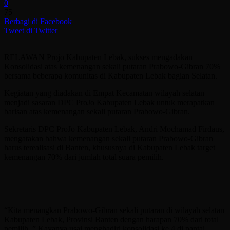
0
75
Berbagi di Facebook
Tweet di Twitter
RELAWAN Projo Kabupaten Lebak, sukses mengadakan
Konsolidasi atas kemenangan sekali putaran Prabowo-Gibran 70%
bersama beberapa komunitas di Kabupaten Lebak bagian Selatan.
Kegiatan yang diadakan di Empat Kecamatan wilayah selatan
menjadi sasaran DPC ProJo Kabupaten Lebak untuk merapatkan
barisan atas kemenangan sekali putaran Prabowo-Gibran.
Sekretaris DPC ProJo Kabupaten Lebak, Andri Mochamad Firdaus,
mengatakan bahwa kemenangan sekali putaran Prabowo-Gibran
harus terealisasi di Banten, khususnya di Kabupaten Lebak target
kemenangan 70% dari jumlah total suara pemilih.
“Kita menangkan Prabowo-Gibran sekali putaran di wilayah selatan
Kabupaten Lebak, Provinsi Banten dengan harapan 70% dari total
pemilih, ” Kayanya usai menghadiri konsolidasi ke 4 di pantai