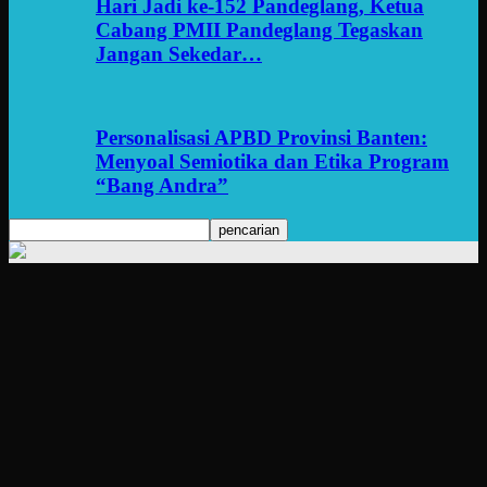
Hari Jadi ke-152 Pandeglang, Ketua
Cabang PMII Pandeglang Tegaskan
Jangan Sekedar…
Personalisasi APBD Provinsi Banten:
Menyoal Semiotika dan Etika Program
“Bang Andra”