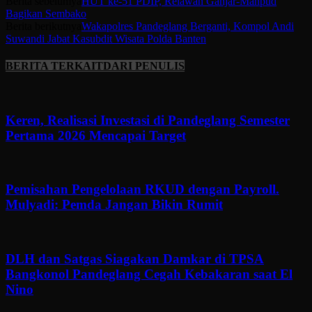
Berita sebelumya
HUT ke-51 PDIP, Relawan Ganjar-Mahpud
Bagikan Sembako
Berita berikutnya
Wakapolres Pandeglang Berganti, Kompol Andi
Suwandi Jabat Kasubdit Wisata Polda Banten
BERITA TERKAIT
DARI PENULIS
Keren, Realisasi Investasi di Pandeglang Semester
Pertama 2026 Mencapai Target
Pemisahan Pengelolaan RKUD dengan Payroll.
Mulyadi: Pemda Jangan Bikin Rumit
DLH dan Satgas Siagakan Damkar di TPSA
Bangkonol Pandeglang Cegah Kebakaran saat El
Nino