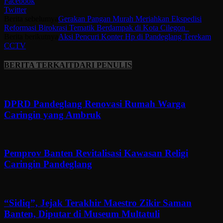
Facebook
Twitter
Berita sebelumya
Gerakan Pangan Murah Meriahkan Ekspedisi
Reformasi Birokrasi Tematik Berdampak di Kota Cilegon
Berita berikutnya
Aksi Pencuri Konter Hp di Pandeglang Terekam
CCTV
BERITA TERKAIT
DARI PENULIS
DPRD Pandeglang Renovasi Rumah Warga
Caringin yang Ambruk
Pemprov Banten Revitalisasi Kawasan Religi
Caringin Pandeglang
“Sidiq”, Jejak Terakhir Maestro Zikir Saman
Banten, Diputar di Museum Multatuli