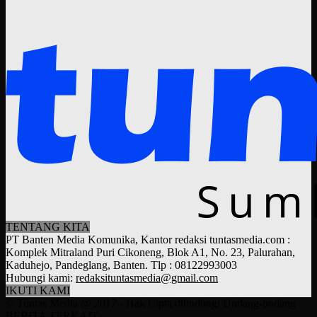
TENTANG KITA
PT Banten Media Komunika, Kantor redaksi tuntasmedia.com :
Komplek Mitraland Puri Cikoneng, Blok A1, No. 23, Palurahan,
Kaduhejo, Pandeglang, Banten. Tlp : 08122993003
Hubungi kami:
redaksituntasmedia@gmail.com
IKUTI KAMI
© Tuntas Media @ 2017 - Hak Cipta dilindungi Undang-undang
BERITA TERKAIT