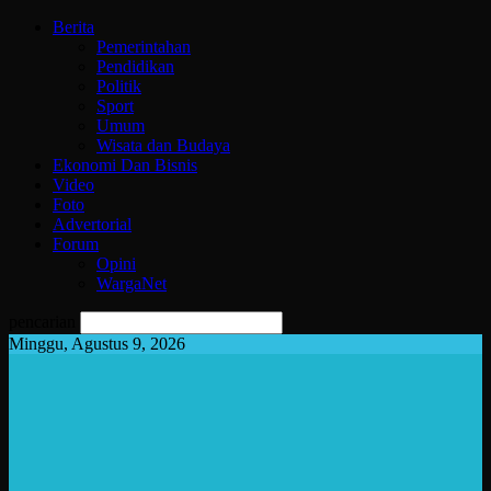
Berita
Pemerintahan
Pendidikan
Politik
Sport
Umum
Wisata dan Budaya
Ekonomi Dan Bisnis
Video
Foto
Advertorial
Forum
Opini
WargaNet
pencarian
Minggu, Agustus 9, 2026