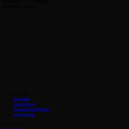
Redaktur : D. Sudrajat
Reporter : Asep
LABEL
bapenda
pandeglang
Samsat Pandeglang
wajib pajak
BAGIKAN