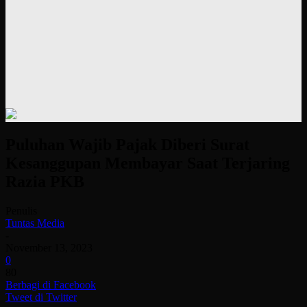
Puluhan Wajib Pajak Diberi Surat
Kesanggupan Membayar Saat Terjaring
Razia PKB
Penulis
Tuntas Media
-
November 13, 2023
0
80
Berbagi di Facebook
Tweet di Twitter