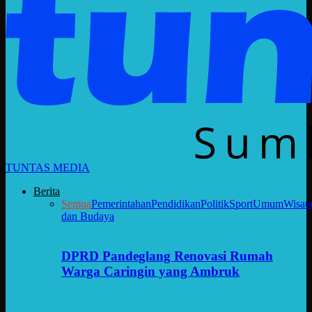
TUNTAS MEDIA
Berita
Semua
Pemerintahan
Pendidikan
Politik
Sport
Umum
Wisat
dan Budaya
DPRD Pandeglang Renovasi Rumah
Warga Caringin yang Ambruk