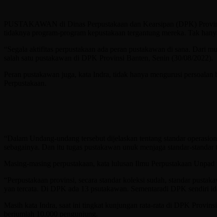
PUSTAKAWAN di Dinas Perpustakaan dan Kearsipan (DPK) Provinsi B
tidaknya program-program kepustakaan tergantung mereka. Tak hanya
“Segala aktifitas perpustakaan ada peran pustakawan di sana. Dari 
salah satu pustakawan di DPK Provinsi Banten, Senin (30/08/2022).
Peran pustakawan juga, kata Indra, tidak hanya mengurusi persoal
Perpustakaan.
“Dalam Undang-undang tersebut dijelaskan tentang standar operasion
sebagainya. Dan itu tugas pustakawan unuk menjaga standar-standar te
Masing-masing perpustakaan, kata lulusan Ilmu Perpustakaan Unpad t
“Perpustakaan provinsi, secara standar koleksi sudah, standar pust
yan tercata. Di DPK ada 13 psutakawan. Sementaradi DPK sendiri id
Masih kata Indra, saat ini tingkat kunjungan rata-rata di DPK Provins
berjumlah 10.000 pengunjung.