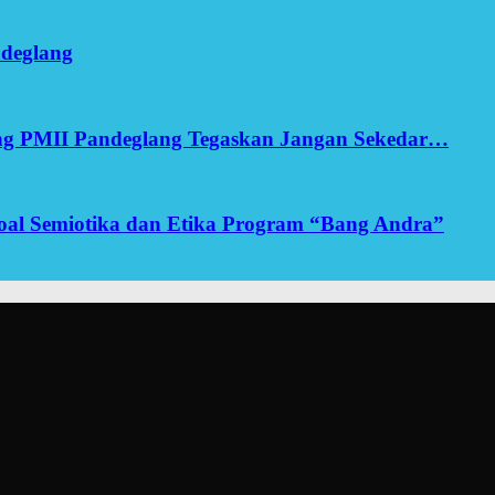
ndeglang
ang PMII Pandeglang Tegaskan Jangan Sekedar…
yoal Semiotika dan Etika Program “Bang Andra”