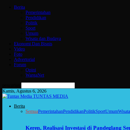
Berita
Pemerintahan
Pendidikan
Politik
Sport
Umum
Wisata dan Budaya
Ekonomi Dan Bisnis
Video
Foto
Advertorial
Forum
Opini
WargaNet
pencarian
Kamis, Agustus 6, 2026
TUNTAS MEDIA
Berita
Semua
Pemerintahan
Pendidikan
Politik
Sport
Umum
Wisat
Keren, Realisasi Investasi di Pandeglang 