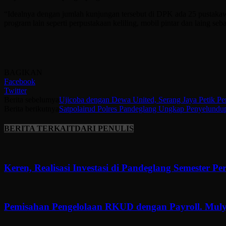
“Idealnya dengan jumlah kunjungan tersebut di DPK ada 25 pustakaw
program lain seperti perpustakaan keliling, mobil pintar dan laing seb
BAGIKAN
Facebook
Twitter
Berita sebelumya
Ujicoba dengan Dewa United, Serang Jaya Petik P
Berita berikutnya
Satpolairud Polres Pandeglang Ungkap Penyelundu
BERITA TERKAIT
DARI PENULIS
Keren, Realisasi Investasi di Pandeglang Semester P
Pemisahan Pengelolaan RKUD dengan Payroll. Muly