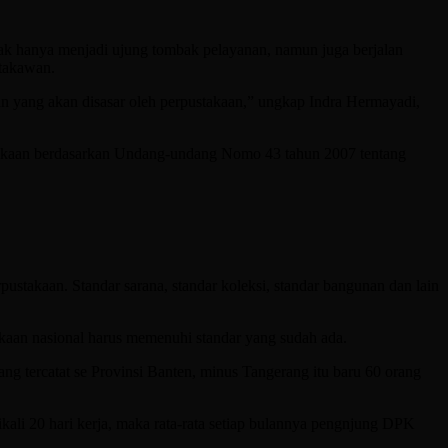
k hanya menjadi ujung tombak pelayanan, namun juga berjalan
stakawan.
an yang akan disasar oleh perpustakaan,” ungkap Indra Hermayadi,
stakaan berdasarkan Undang-undang Nomo 43 tahun 2007 tentang
stakaan. Standar sarana, standar koleksi, standar bangunan dan lain
akaan nasional harus memenuhi standar yang sudah ada.
ng tercatat se Provinsi Banten, minus Tangerang itu baru 60 orang
dikali 20 hari kerja, maka rata-rata setiap bulannya pengnjung DPK