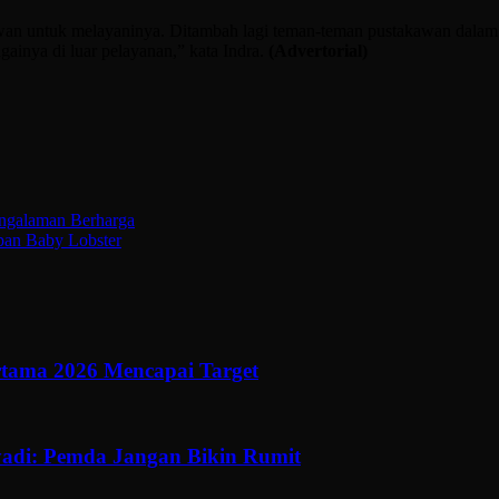
an untuk melayaninya. Ditambah lagi teman-teman pustakawan dalam k
againya di luar pelayanan,” kata Indra.
(Advertorial)
engalaman Berharga
pan Baby Lobster
ertama 2026 Mencapai Target
adi: Pemda Jangan Bikin Rumit