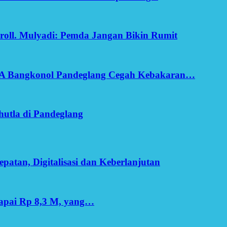
oll. Mulyadi: Pemda Jangan Bikin Rumit
SA Bangkonol Pandeglang Cegah Kebakaran…
utla di Pandeglang
patan, Digitalisasi dan Keberlanjutan
apai Rp 8,3 M, yang…