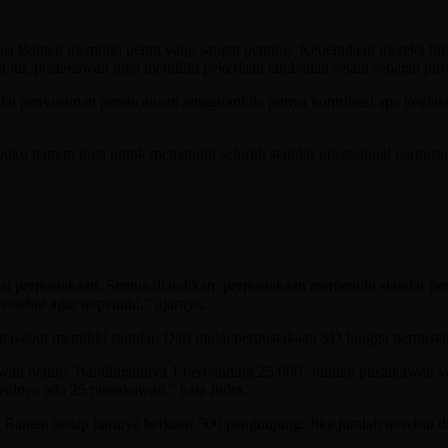
anten memiliki peran yang sangat penting. Keberadaan mereka tida
 itu, pustakawan juga memiliki pekerjaan tambahan selain sebagai pu
mulai penyusunan perencanaan anggarankita punya kontribusi apa kegiat
an buku namun juga untuk memenuhi seluruh standar operasional perpu
al perpustakaan. Semua diarahkan perpustakaan memenuhi standar perpu
rsebut agar terpenuhi,” ujarnya.
ersebut memiliki standar. Dari mulai perpustakaan SD hingga perpust
akawan belum. Bandingannya 1 berbanding 25.000. Jumlah pustakawan ya
ealnya ada 25 pustakawan,” kata Indra.
i Banten setiap harinya berkisar 500 pengunjung. Jika jumlah tersebut 