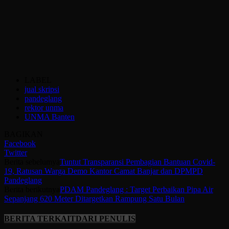
LABEL
jual skripsi
pandeglang
rektor unma
UNMA Banten
BAGIKAN
Facebook
Twitter
Berita sebelumya
Tuntut Transparansi Pembagian Bantuan Covid-
19, Ratusan Warga Demo Kantor Camat Banjar dan DPMPD
Pandeglang
Berita berikutnya
PDAM Pandeglang : Target Perbaikan Pipa Air
Sepanjang 620 Meter Ditargetkan Rampung Satu Bulan
BERITA TERKAIT
DARI PENULIS