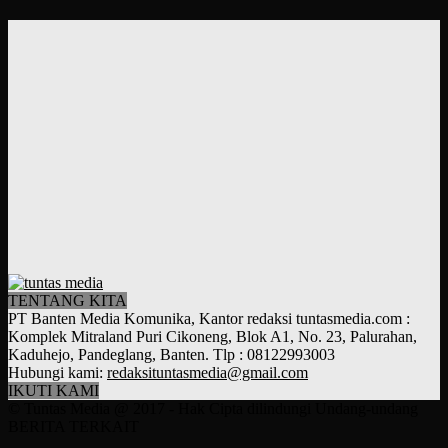
TENTANG KITA
PT Banten Media Komunika, Kantor redaksi tuntasmedia.com :
Komplek Mitraland Puri Cikoneng, Blok A1, No. 23, Palurahan,
Kaduhejo, Pandeglang, Banten. Tlp : 08122993003
Hubungi kami:
redaksituntasmedia@gmail.com
IKUTI KAMI
© Tuntas Media @ 2017 - Hak Cipta dilindungi Undang-undang
BERITA TERKAIT