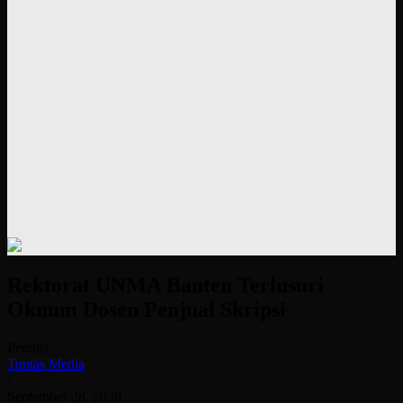
Rektorat UNMA Banten Terlusuri
Oknum Dosen Penjual Skripsi
Penulis
Tuntas Media
-
September 28, 2020