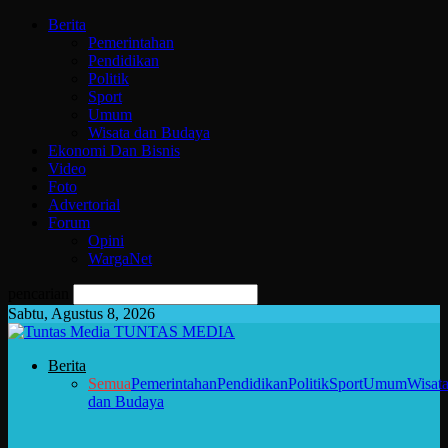
Berita
Pemerintahan
Pendidikan
Politik
Sport
Umum
Wisata dan Budaya
Ekonomi Dan Bisnis
Video
Foto
Advertorial
Forum
Opini
WargaNet
pencarian
Sabtu, Agustus 8, 2026
TUNTAS MEDIA
Berita
Semua
Pemerintahan
Pendidikan
Politik
Sport
Umum
Wisat
dan Budaya