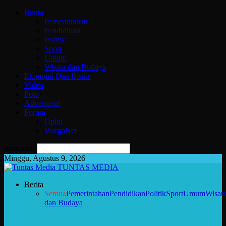
Berita
Pemerintahan
Pendidikan
Politik
Sport
Umum
Wisata dan Budaya
Ekonomi Dan Bisnis
Video
Foto
Advertorial
Forum
Opini
WargaNet
pencarian
Minggu, Agustus 9, 2026
TUNTAS MEDIA
Berita
Semua
Pemerintahan
Pendidikan
Politik
Sport
Umum
Wisat
dan Budaya