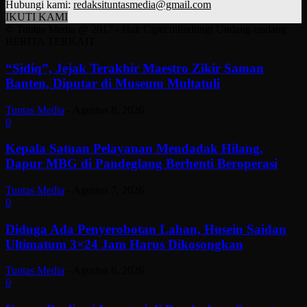
Hubungi kami:
redaksituntasmedia@gmail.com
IKUTI KAMI
© Tuntas Media @ 2017 - Hak Cipta dilindungi Undang-undang
BERITA TERKAIT
“Sidiq”, Jejak Terakhir Maestro Zikir Saman
Banten, Diputar di Museum Multatuli
Tuntas Media
-
Agustus 8, 2026
0
Kepala Satuan Pelayanan Mendadak Hilang,
Dapur MBG di Pandeglang Berhenti Beroperasi
Tuntas Media
-
Agustus 7, 2026
0
Diduga Ada Penyerobotan Lahan, Husein Saidan
Ultimatum 3×24 Jam Harus Dikosongkan
Tuntas Media
-
Agustus 6, 2026
0