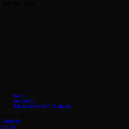
Reporter : Agus
LABEL
Berita
pandeglang
Ribuan Siswa SDIT Olimpiade
BAGIKAN
Facebook
Twitter