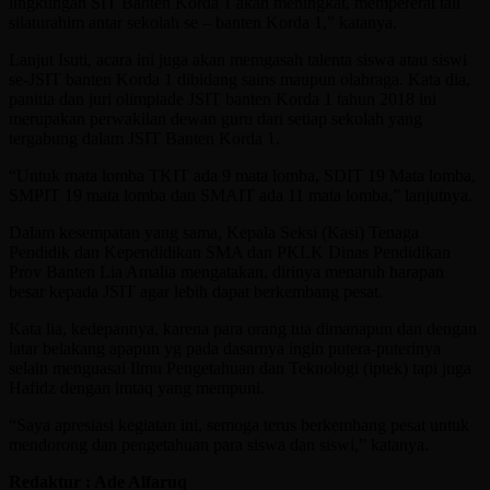
lingkungan SIT Banten Korda 1 akan meningkat, mempererat tali
silaturahim antar sekolah se – banten Korda 1,” katanya.
Lanjut Isuti, acara ini juga akan memgasah talenta siswa atau siswi
se-JSIT banten Korda 1 dibidang sains maupun olahraga. Kata dia,
panitia dan juri olimpiade JSIT banten Korda 1 tahun 2018 ini
merupakan perwakilan dewan guru dari setiap sekolah yang
tergabung dalam JSIT Banten Korda 1.
“Untuk mata lomba TKIT ada 9 mata lomba, SDIT 19 Mata lomba,
SMPIT 19 mata lomba dan SMAIT ada 11 mata lomba,” lanjutnya.
Dalam kesempatan yang sama, Kepala Seksi (Kasi) Tenaga
Pendidik dan Kependidikan SMA dan PKLK Dinas Pendidikan
Prov Banten Lia Amalia mengatakan, dirinya menaruh harapan
besar kepada JSIT agar lebih dapat berkembang pesat.
Kata lia, kedepannya, karena para orang tua dimanapun dan dengan
latar belakang apapun yg pada dasarnya ingin putera-puterinya
selain menguasai Ilmu Pengetahuan dan Teknologi (iptek) tapi juga
Hafidz dengan imtaq yang mempuni.
“Saya apresiasi kegiatan ini, semoga terus berkembang pesat untuk
mendorong dan pengetahuan para siswa dan siswi,” katanya.
Redaktur : Ade Alfaruq