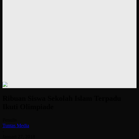
Ribuan Siswa Sekolah Islam Terpadu
Ikuti Olimpiade
Penulis
Tuntas Media
-
Januari 27, 2018