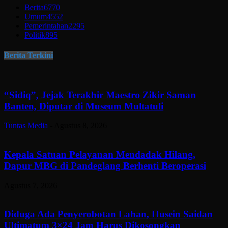
Berita
6770
Umum
4552
Pemerintahan
2295
Politik
895
Berita Terkini
“Sidiq”, Jejak Terakhir Maestro Zikir Saman
Banten, Diputar di Museum Multatuli
Tuntas Media
-
Agustus 8, 2026
Kepala Satuan Pelayanan Mendadak Hilang,
Dapur MBG di Pandeglang Berhenti Beroperasi
Agustus 7, 2026
Diduga Ada Penyerobotan Lahan, Husein Saidan
Ultimatum 3×24 Jam Harus Dikosongkan