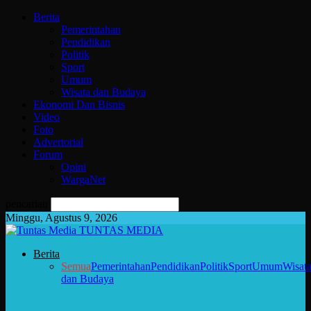
Berita
Pemerintahan
Pendidikan
Politik
Sport
Umum
Wisata dan Budaya
Ekonomi Dan Bisnis
Video
Foto
Advertorial
Forum
Opini
WargaNet
pencarian
Minggu, Agustus 9, 2026
TUNTAS MEDIA
Berita
Semua
Pemerintahan
Pendidikan
Politik
Sport
Umum
Wisat
dan Budaya