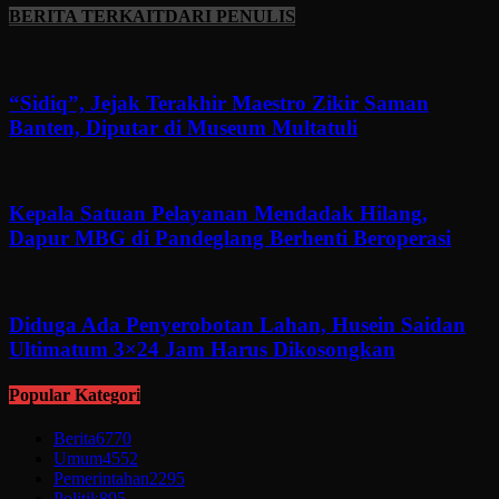
BERITA TERKAIT
DARI PENULIS
“Sidiq”, Jejak Terakhir Maestro Zikir Saman
Banten, Diputar di Museum Multatuli
Kepala Satuan Pelayanan Mendadak Hilang,
Dapur MBG di Pandeglang Berhenti Beroperasi
Diduga Ada Penyerobotan Lahan, Husein Saidan
Ultimatum 3×24 Jam Harus Dikosongkan
Popular Kategori
Berita
6770
Umum
4552
Pemerintahan
2295
Politik
895