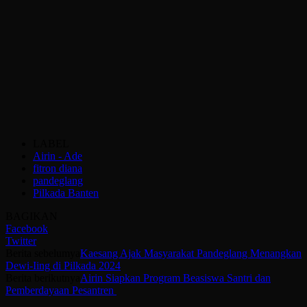
LABEL
Airin - Ade
fitron diana
pandeglang
Pilkada Banten
BAGIKAN
Facebook
Twitter
Berita sebelumya
Kaesang Ajak Masyarakat Pandeglang Menangkan
Dewi-Iing di Pilkada 2024
Berita berikutnya
Airin Siapkan Program Beasiswa Santri dan
Pemberdayaan Pesantren