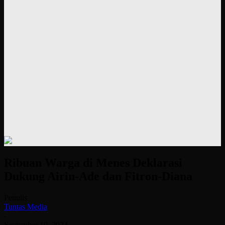
Ribuan Warga di Menes Deklarasi
Dukung Airin-Ade dan Fitron-Diana
Penulis
Tuntas Media
-
September 19, 2024