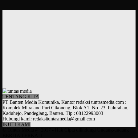
TENTANG KITA
PT Banten Media Komunika, Kantor redaksi tuntasmedia.com :
Komplek Mitraland Puri Cikoneng, Blok A1, No. 23, Palurahan,
Kaduhejo, Pandeglang, Banten. Tlp : 08122993003
Hubungi kami:
redaksituntasmedia@gmail.com
IKUTI KAMI
© Tuntas Media @ 2017 - Hak Cipta dilindungi Undang-undang
BERITA TERKAIT