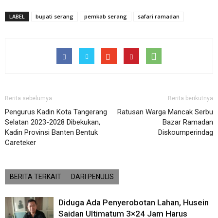
LABEL
bupati serang
pemkab serang
safari ramadan
Berita sebelumya
Berita berikutnya
Pengurus Kadin Kota Tangerang
Ratusan Warga Mancak Serbu
Selatan 2023-2028 Dibekukan,
Bazar Ramadan
Kadin Provinsi Banten Bentuk
Diskoumperindag
Careteker
BERITA TERKAIT
DARI PENULIS
Diduga Ada Penyerobotan Lahan, Husein
Saidan Ultimatum 3×24 Jam Harus