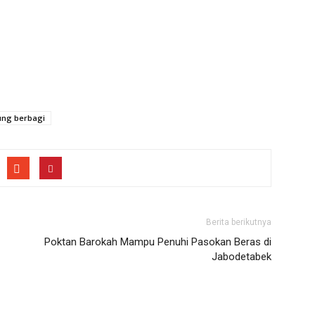
ung berbagi
Berita berikutnya
Poktan Barokah Mampu Penuhi Pasokan Beras di
Jabodetabek