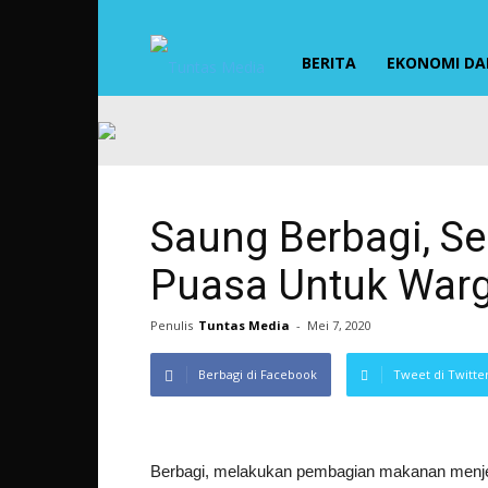
TUNTAS
BERITA
EKONOMI DAN
MEDIA
Saung Berbagi, S
Puasa Untuk War
Penulis
Tuntas Media
-
Mei 7, 2020
Berbagi di Facebook
Tweet di Twitte
Berbagi, melakukan pembagian makanan menjel