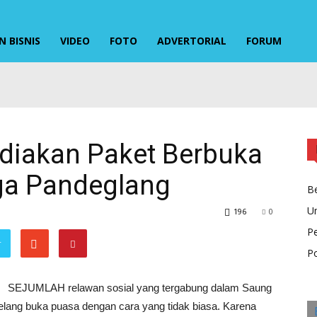
 BISNIS
VIDEO
FOTO
ADVERTORIAL
FORUM
ediakan Paket Berbuka
ga Pandeglang
Be
U
196
0
P
r
Po
SEJUMLAH relawan sosial yang tergabung dalam Saung
ang buka puasa dengan cara yang tidak biasa. Karena