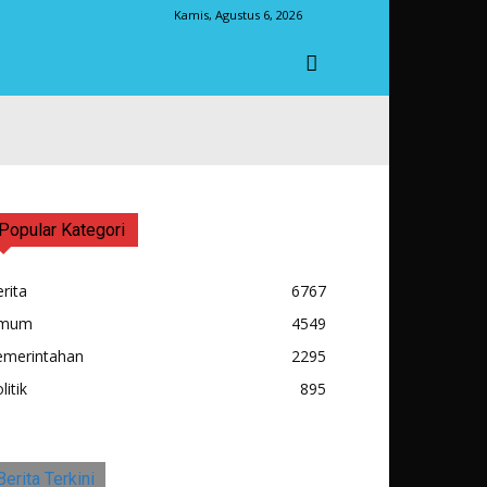
Kamis, Agustus 6, 2026
Popular Kategori
rita
6767
mum
4549
emerintahan
2295
litik
895
Berita Terkini