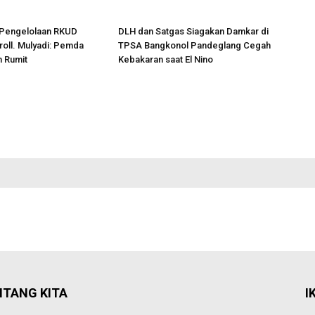
Pengelolaan RKUD
DLH dan Satgas Siagakan Damkar di
oll. Mulyadi: Pemda
TPSA Bangkonol Pandeglang Cegah
n Rumit
Kebakaran saat El Nino
NTANG KITA
I