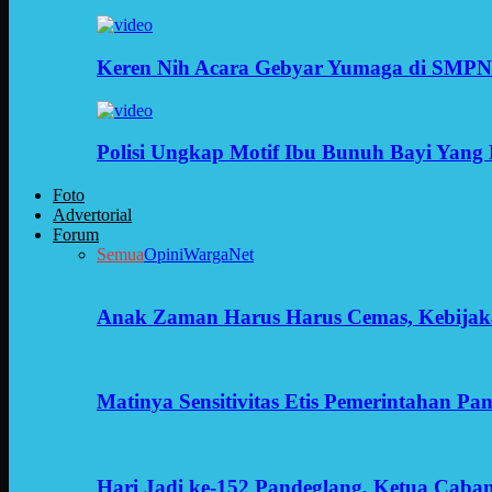
Keren Nih Acara Gebyar Yumaga di SMPN
Polisi Ungkap Motif Ibu Bunuh Bayi Yang 
Foto
Advertorial
Forum
Semua
Opini
WargaNet
Anak Zaman Harus Harus Cemas, Kebijak
Matinya Sensitivitas Etis Pemerintahan Pa
Hari Jadi ke-152 Pandeglang, Ketua Cab