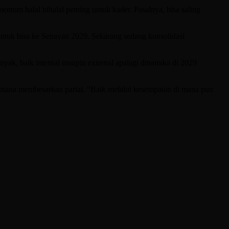
m halal bihalal penting untuk kader. Pasalnya, bisa saling
tuk bisa ke Senayan 2029. Sekarang sedang konsolidasi
ak, baik internal maupin external apalagi dinamika di 2029
imana membesarkan partai. “Baik melalui kesempatan di mana pun