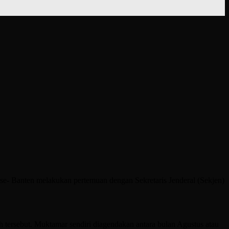
Banten melakukan pertemuan dengan Sekretaris Jenderal (Sekjen)
tersebut. Muktamar sendiri diagendakan antara bulan Agustus atau