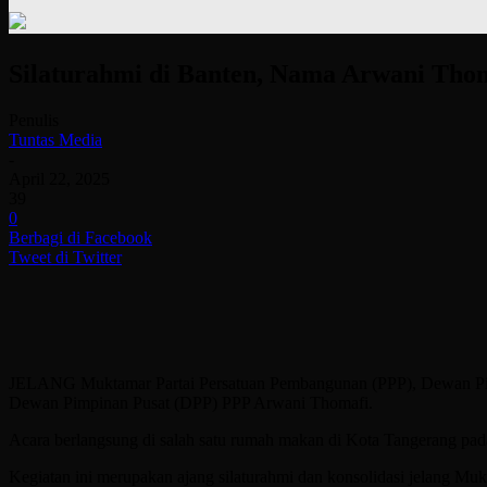
Silaturahmi di Banten, Nama Arwani Tho
Penulis
Tuntas Media
-
April 22, 2025
39
0
Berbagi di Facebook
Tweet di Twitter
JELANG Muktamar Partai Persatuan Pembangunan (PPP), Dewan Pim
Dewan Pimpinan Pusat (DPP) PPP Arwani Thomafi.
Acara berlangsung di salah satu rumah makan di Kota Tangerang pad
Kegiatan ini merupakan ajang silaturahmi dan konsolidasi jelang M