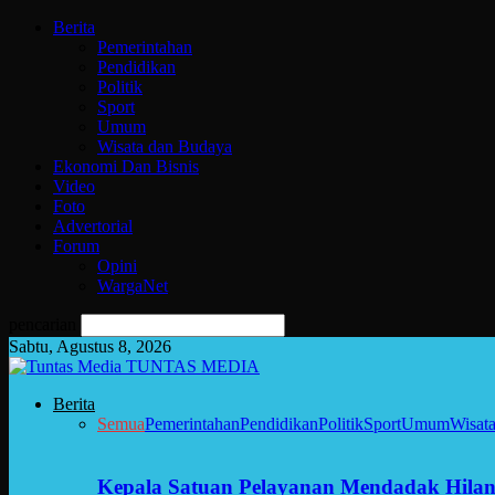
Berita
Pemerintahan
Pendidikan
Politik
Sport
Umum
Wisata dan Budaya
Ekonomi Dan Bisnis
Video
Foto
Advertorial
Forum
Opini
WargaNet
pencarian
Sabtu, Agustus 8, 2026
TUNTAS MEDIA
Berita
Semua
Pemerintahan
Pendidikan
Politik
Sport
Umum
Wisat
Kepala Satuan Pelayanan Mendadak Hilan