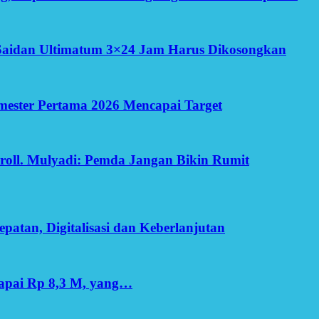
Saidan Ultimatum 3×24 Jam Harus Dikosongkan
Semester Pertama 2026 Mencapai Target
oll. Mulyadi: Pemda Jangan Bikin Rumit
patan, Digitalisasi dan Keberlanjutan
apai Rp 8,3 M, yang…