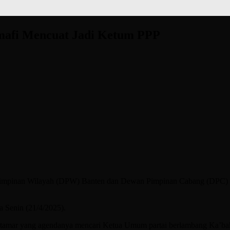
mafi Mencuat Jadi Ketum PPP
pinan Wilayah (DPW) Banten dan Dewan Pimpinan Cabang (DPC) se- 
a Senin (21/4/2025).
uktamar yang agendanya mencari Ketua Umum partai berlambang Ka’bah 