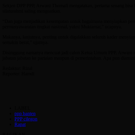
Sekjen DPP PPP, Arwani Thomafi mengatakan, pertama senang bisa h
silaturahmi saling menguatkan.
“Dan juga menjadikan kesempatan untuk bagaimana menyiapkan peru
permusyawaratan tingkat nasional, yakni Muktamar,” ucapnya.
Makanya, lanjutnya, penting untuk digalakkan seluruh kader menyiap
semakin berat,” ujarnya.
Disinggung namanya mencuat jadi calon Ketua Umum PPP, Arwani men
jabatan jabatan ke partaian maupun di pemerintahan. Apa pun diamini
Redaktur: Rizal
Reporter: Hamdi
LABEL
ppp banten
PPP cilegon
Rapat
BAGIKAN