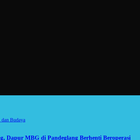
a dan Budaya
g, Dapur MBG di Pandeglang Berhenti Beroperasi