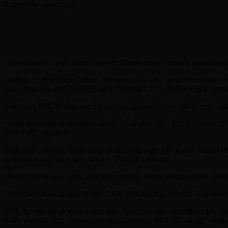
September mendatang.
Di kegiatan itu, para kader partai di Banten ingin meminta masukan 
Apalagi, di Pemilahan Umum (Pemilu) 2024 lalu, pesta demokrasi em
batas parlemen atau Parliamentary Theshold (PT) sebesar empat perse
Sekretaris DPC Kabupaten Tangerang, Ahyani menyatakan, ingin ad
“Dulu orang-orang tahunya Golkar, PDIP dan PPP. Tapi sekarang, PP
DPP PPP,” paparnya.
Diakuinya, banyak nama-nama besar yang ingin jadi Ketua Umum PPP 
pertemuan tadi nama pak Arwani Thomafi mencuat.
“Bagus bagus saya lihat. Dan patut diingat, selain sosoknya pas, d
Hal senada disampaikan Ketua DPW PPP Banten, Subadri Ushuludin. D
“Pak Arwani sosok yang bagus kok, kyai pula dan memiliki ahlak ya
kader internal. Bila memang mumpuni kenapa tidak didukung,” ungk