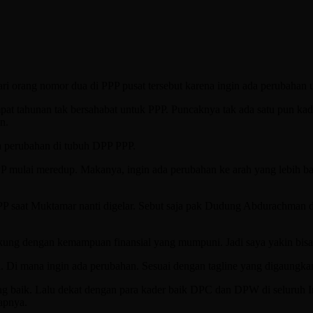
dari orang nomor dua di PPP pusat tersebut karena ingin ada perubahan
pat tahunan tak bersahabat untuk PPP. Puncaknya tak ada satu pun ka
n.
a perubahan di tubuh DPP PPP.
P mulai meredup. Makanya, ingin ada perubahan ke arah yang lebih ba
saat Muktamar nanti digelar. Sebut saja pak Dudung Abdurachman dan
idukung dengan kemampuan finansial yang mumpuni. Jadi saya yakin bi
i mana ingin ada perubahan. Sesuai dengan tagline yang digaungkan 
ng baik. Lalu dekat dengan para kader baik DPC dan DPW di seluruh 
apnya.