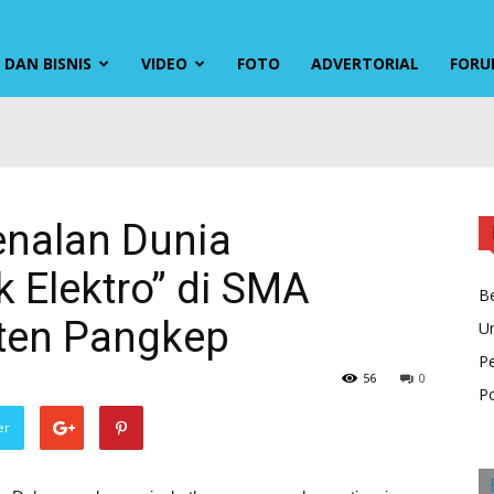
DAN BISNIS
VIDEO
FOTO
ADVERTORIAL
FORU
enalan Dunia
k Elektro” di SMA
Be
ten Pangkep
U
P
56
0
Po
er