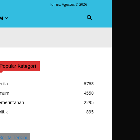
Jumat, Agustus 7, 2026
M
Popular Kategori
rita
6768
mum
4550
emerintahan
2295
litik
895
Berita Terkini