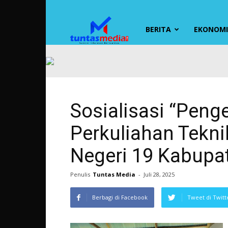
TUNTAS
BERITA
EKONOMI 
MEDIA
Sosialisasi “Peng
Perkuliahan Tekni
Negeri 19 Kabupa
Penulis
Tuntas Media
-
Juli 28, 2025
Berbagi di Facebook
Tweet di Twitt