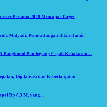
Semester Pertama 2026 Mencapai Target
oll. Mulyadi: Pemda Jangan Bikin Rumit
SA Bangkonol Pandeglang Cegah Kebakaran…
patan, Digitalisasi dan Keberlanjutan
apai Rp 8,3 M, yang…