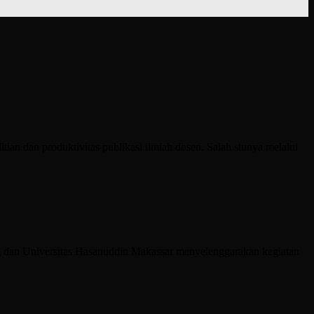
 dan produktivitas publikasi ilmiah dosen. Salah stunya melalui
an Universitas Hasanuddin Makassar menyelenggarakan kegiatan