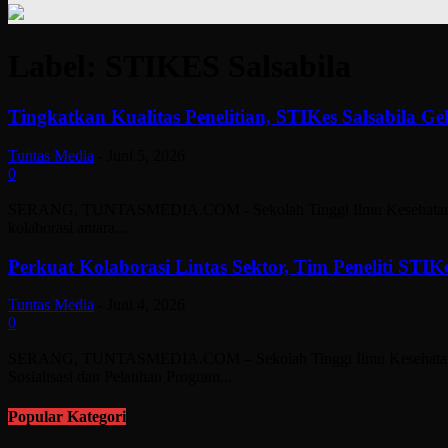
Label: STIKES Salsabila
Tingkatkan Kualitas Penelitian, STIKes Salsabila 
Tuntas Media
-
Juni 5, 2026
0
SERANG, TUNTASMEDIA.COM - Sekolah Tinggi Ilmu Kesehatan (STIKes)
kolaborasi antara...
Perkuat Kolaborasi Lintas Sektor, Tim Peneliti STIK
Tuntas Media
-
Juni 4, 2026
0
SERANG, TUNTASMEDIA.COM – Sekolah Tinggi Ilmu Kesehatan (STIK
Sosialisasi dan Pelatihan Program...
Popular Kategori