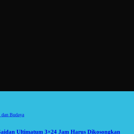
a dan Budaya
Saidan Ultimatum 3×24 Jam Harus Dikosongkan