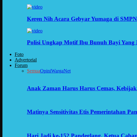
Keren Nih Acara Gebyar Yumaga di SMPN
Polisi Ungkap Motif Ibu Bunuh Bayi Yang 
Foto
Advertorial
Forum
Semua
Opini
WargaNet
Anak Zaman Harus Harus Cemas, Kebijak
Matinya Sensitivitas Etis Pemerintahan Pa
Hari Jadi ke-152 Pandeglang, Ketua Cab