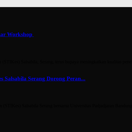
Gelar Workshop
 Salsabila, Serang, terus bupaya meningkatkan kualitas penelitian
es Salsabila Serang Dorong Peran...
es) Salsabila Serang bersama Universitas Padjadjaran Bandung d