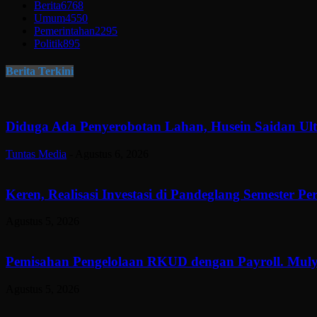
Berita
6768
Umum
4550
Pemerintahan
2295
Politik
895
Berita Terkini
Diduga Ada Penyerobotan Lahan, Husein Saidan U
Tuntas Media
-
Agustus 6, 2026
Keren, Realisasi Investasi di Pandeglang Semester P
Agustus 5, 2026
Pemisahan Pengelolaan RKUD dengan Payroll. Muly
Agustus 5, 2026