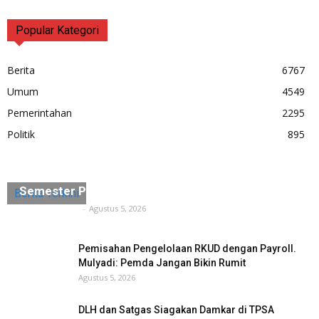
Popular Kategori
Berita
6767
Umum
4549
Pemerintahan
2295
Politik
895
Keren, Realisasi Investasi di Pandeglang
Semester Pertama 2026 Mencapai Target
Berita Terkini
Tuntas Media
-
Agustus 5, 2026
Pemisahan Pengelolaan RKUD dengan Payroll.
Mulyadi: Pemda Jangan Bikin Rumit
Agustus 5, 2026
DLH dan Satgas Siagakan Damkar di TPSA