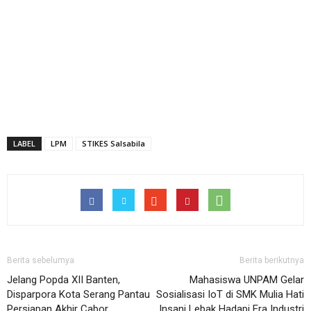
LABEL
LPM
STIKES Salsabila
Berita sebelumya
Berita berikutnya
Jelang Popda XII Banten,
Mahasiswa UNPAM Gelar
Disparpora Kota Serang Pantau
Sosialisasi IoT di SMK Mulia Hati
Persiapan Akhir Cabor
Insani Lebak Hadapi Era Industri