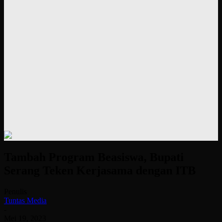
Tambah Program Beasiswa, Bupati
Serang Teken Kerjasama dengan ITB
Penulis
Tuntas Media
-
Mei 19, 2023