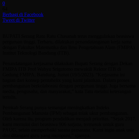
0
64
Berbagi di Facebook
Tweet di Twitter
BUPATI Serang Ratu Ratu Chasanah terus menggulirkan beasiswa
perguruan tinggi. Terbaru, dilakukan penandatanganan kerja sama
dengan Fakultas Matematika dan Ilmu Pengetahuan Alam (FMIPA)
Institut Teknologi Bandung (ITB).
Penandatangan kerjasama dilakukan Bupati Serang dengan Dekan
FMIPA ITB Prof Wahyu Srigutomo mewakili Rektor ITB di
Gedung FMIPA, Bandung, Jumat (19/5/2023). “Kerjasama ini
bagian dari konsep pentahelix yang kami jalankan. Dalam proses
pembangunan berkolaborasi dengan perguruan tinggi. Juga bersama
media, pengusaha, dan masyarakat,” kata Tatu melalui keterangan
tertulis.
Pemkab Serang punya semangat meningkatkan Indeks
Pembangunan Manusia (IPM) sebagai tolak ukur pembangunan.
Oleh karena itu, program pendidikan menjadi prioritas. “Sejak 2017,
kami memulai dari beasiswa 906 sarjana, termasuk untuk guru
PAUG, selain memperbaiki sarana prasarana. Kami ingin anak usia
dini ditangani guru yang mumpuni,” ujarnya.