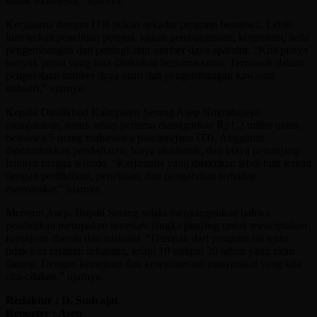
untuk Indonesia,” ujarnya.
Kerjasama dengan ITB bukan sekadar program beasiswa. Lebih
luas terkait penelitian potensi, kajian pembangunan, konsultasi, serta
pengembangan dan peningkatan sumber daya aparatur. “Kita punya
banyak peran yang bisa dilakukan bersama-sama. Termasuk dalam
pengelolaan sumber daya alam dan pengembangan kawasan
industri,” ujarnya.
Kepala Dindikbud Kabupaten Serang Asep Nugrahajaya
mengatakan, untuk tahap pertama dianggarkan Rp1,2 miliar untuk
beasiswa 5 orang mahasiswa pascasarjana ITB. Anggaran
diperuntukkan pendaftaran, biaya akademik, dan biaya penunjang
lainnya hingga wisuda. “Kerjasama yang dilakukan lebih luas terkait
dengan pendidikan, penelitian, dan pengabdian terhadap
masyarakat,” ujarnya.
Menurut Asep, Bupati Serang selalu menyampaikan bahwa
pendidikan merupakan investasi jangka panjang untuk menciptakan
kemajuan daerah dan nasional. “Dampak dari program ini tentu
tidak kita rasakan sekarang, tetapi 10 sampai 20 tahun yang akan
datang. Dengan kemajuan dan kesejahteraan masyarakat yang kita
cita-citakan,” ujarnya.
Redaktur : D. Sudrajat
Reporter : Asep