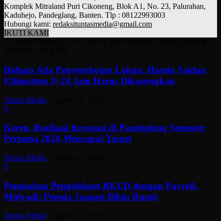
Komplek Mitraland Puri Cikoneng, Blok A1, No. 23, Palurahan,
Kaduhejo, Pandeglang, Banten. Tlp : 08122993003
Hubungi kami:
redaksituntasmedia@gmail.com
IKUTI KAMI
© Tuntas Media @ 2017 - Hak Cipta dilindungi Undang-undang
BERITA TERKAIT
Diduga Ada Penyerobotan Lahan, Husein Saidan
Ultimatum 3×24 Jam Harus Dikosongkan
Tuntas Media
-
Agustus 6, 2026
0
Keren, Realisasi Investasi di Pandeglang Semester
Pertama 2026 Mencapai Target
Tuntas Media
-
Agustus 5, 2026
0
Pemisahan Pengelolaan RKUD dengan Payroll.
Mulyadi: Pemda Jangan Bikin Rumit
Tuntas Media
-
Agustus 5, 2026