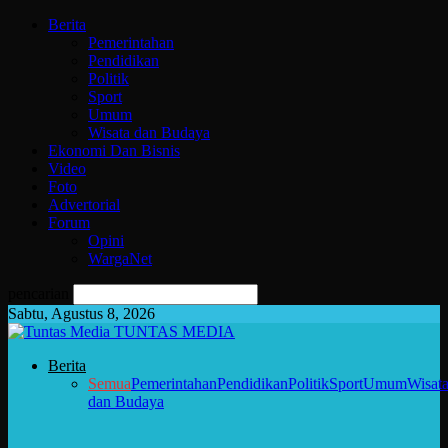
Berita
Pemerintahan
Pendidikan
Politik
Sport
Umum
Wisata dan Budaya
Ekonomi Dan Bisnis
Video
Foto
Advertorial
Forum
Opini
WargaNet
pencarian
Sabtu, Agustus 8, 2026
TUNTAS MEDIA
Berita
Semua
Pemerintahan
Pendidikan
Politik
Sport
Umum
Wisat
dan Budaya