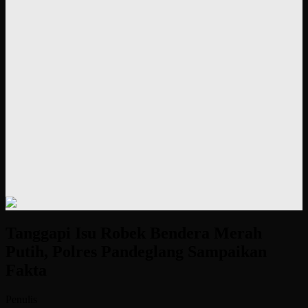
Tanggapi Isu Robek Bendera Merah
Putih, Polres Pandeglang Sampaikan
Fakta
Penulis