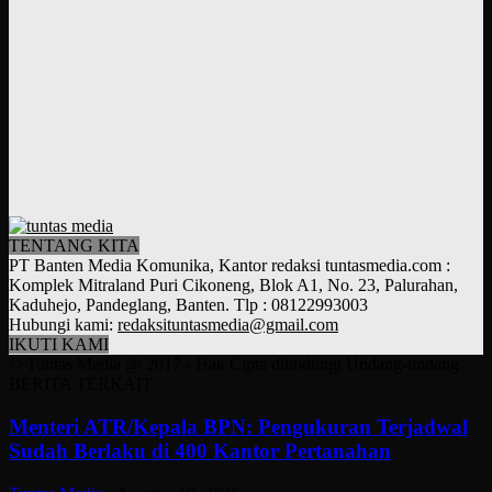
TENTANG KITA
PT Banten Media Komunika, Kantor redaksi tuntasmedia.com :
Komplek Mitraland Puri Cikoneng, Blok A1, No. 23, Palurahan,
Kaduhejo, Pandeglang, Banten. Tlp : 08122993003
Hubungi kami:
redaksituntasmedia@gmail.com
IKUTI KAMI
© Tuntas Media @ 2017 - Hak Cipta dilindungi Undang-undang
BERITA TERKAIT
Menteri ATR/Kepala BPN: Pengukuran Terjadwal
Sudah Berlaku di 400 Kantor Pertanahan