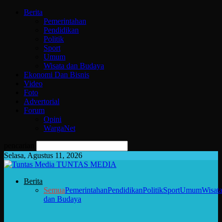
Berita
Pemerintahan
Pendidikan
Politik
Sport
Umum
Wisata dan Budaya
Ekonomi Dan Bisnis
Video
Foto
Advertorial
Forum
Opini
WargaNet
pencarian
Selasa, Agustus 11, 2026
TUNTAS MEDIA
Berita
Semua
Pemerintahan
Pendidikan
Politik
Sport
Umum
Wisat
dan Budaya