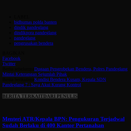
LABEL
bidhumas polda banten
dindik pandeglang
dindikpora pandeglang
pandeglang
pengrusakan bendera
BAGIKAN
Facebook
Twitter
Berita sebelumya
Dugaan Pengrobekan Bendera, Polres Pandeglang
Mintai Keterangan Sejumlah Pihak
Berita berikutnya
Kondisi Bendera Kusam, Kepala SDN
Pandeglang 7 : Saya Akui Kurang Kontrol
BERITA TERKAIT
DARI PENULIS
Menteri ATR/Kepala BPN: Pengukuran Terjadwal
Sudah Berlaku di 400 Kantor Pertanahan