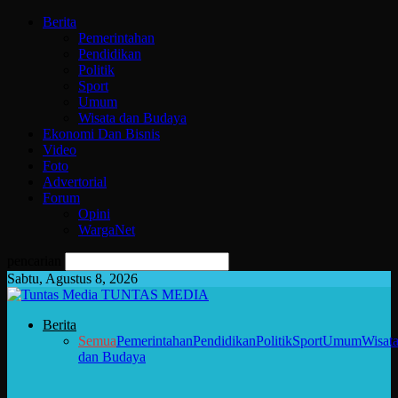
Berita
Pemerintahan
Pendidikan
Politik
Sport
Umum
Wisata dan Budaya
Ekonomi Dan Bisnis
Video
Foto
Advertorial
Forum
Opini
WargaNet
pencarian
Sabtu, Agustus 8, 2026
TUNTAS MEDIA
Berita
Semua
Pemerintahan
Pendidikan
Politik
Sport
Umum
Wisat
dan Budaya