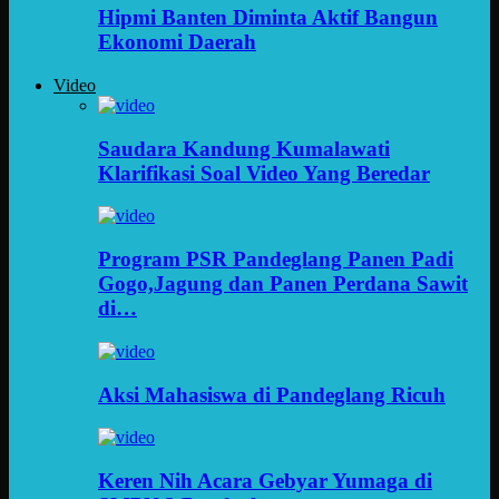
Hipmi Banten Diminta Aktif Bangun
Ekonomi Daerah
Video
Saudara Kandung Kumalawati
Klarifikasi Soal Video Yang Beredar
Program PSR Pandeglang Panen Padi
Gogo,Jagung dan Panen Perdana Sawit
di…
Aksi Mahasiswa di Pandeglang Ricuh
Keren Nih Acara Gebyar Yumaga di