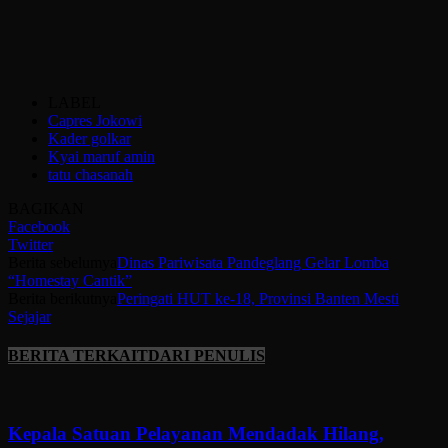
LABEL
Capres Jokowi
Kader golkar
Kyai maruf amin
tatu chasanah
BAGIKAN
Facebook
Twitter
Berita sebelumya
Dinas Pariwisata Pandeglang Gelar Lomba
“Homestay Cantik”
Berita berikutnya
Peringati HUT ke-18, Provinsi Banten Mesti
Sejajar
BERITA TERKAIT
DARI PENULIS
Kepala Satuan Pelayanan Mendadak Hilang,