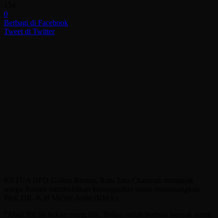
154
0
Berbagi di Facebook
Tweet di Twitter
KETUA DPD Golkar Banten, Ratu Tatu Chasanah mengajak
warga Banten membuktikan kesungguhan untuk memenangkan
Prof. DR. K.H Ma’ruf Amin (KMA).
“Abah Yai ini bukan orang lain. Beliau sudah berbuat banyak untuk