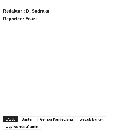
Redaktur : D. Sudrajat
Reporter : Fauzi
LABEL
Banten
Gempa Pandeglang
wagub banten
wapres maruf amin