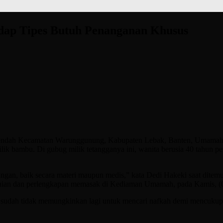
gidap Tipes Butuh Penanganan Khusus
Kecamatan Warunggunung, Kabupaten Lebak, Banten, Umamah (40), 
lik bambu. Di gubug milik tetangganya ini, wanita berusia 40 tahun pe
gan, baik secara materi maupun medis,” kata Dedi Hakeki saat ditem
aian dan perlengkapan memasak di Kediaman Umamah, pada Kamis, (0
 sudah tidak memungkinkan lagi untuk mencari nafkah demi mencukupi