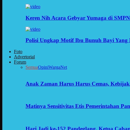
Keren Nih Acara Gebyar Yumaga di SMPN
Polisi Ungkap Motif Ibu Bunuh Bayi Yang 
Foto
Advertorial
Forum
Semua
Opini
WargaNet
Anak Zaman Harus Harus Cemas, Kebijak
Matinya Sensitivitas Etis Pemerintahan Pa
Hari Jadi ke-152 Pandeglang, Ketua Cab