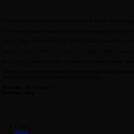
“Umamah hidup sebatang kara yang menetap di gubug milik tetanggany
Ia berharap, semoga Umamah mendapatkan penanganan serius dari dona
Ending, warga setempat mengaku, bahwa selama Umamah mengalami sa
“Umamah tidak memiliki rumah pribadi dan tinggal sendiri. Dan ia 
Ending menjelaskan, kebutuhan Umamah dinilai sangat banyak. Sebab
“Donatur yang pertama memberikan bantuan sembako dan pakaian sert
pemerintah maupun pengusaha swasta,” pungkasnya.
Redaktur : D. Sudrajat
Reporter : Asep
LABEL
Banten