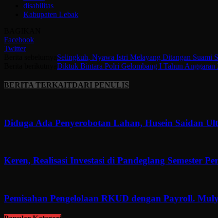
disabilitas
Kabupaten Lebak
BAGIKAN
Facebook
Twitter
Berita sebelumya
Selingkuh, Nyawa Istri Melayang Ditangan Suami S
Berita berikutnya
Diktuk Bintara Polri Gelombang I Tahun Anggaran
BERITA TERKAIT
DARI PENULIS
Diduga Ada Penyerobotan Lahan, Husein Saidan U
Keren, Realisasi Investasi di Pandeglang Semester P
Pemisahan Pengelolaan RKUD dengan Payroll. Muly