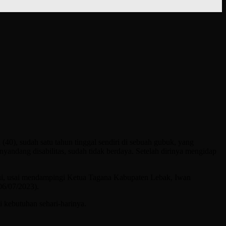
sudah satu tahun tinggal sendiri di sebuah gubuk, yang
nyandang disabilitas, sudah tidak berdaya. Setelah dirinya mengidap
ui, usai mendampingi Ketua Tagana Kabupaten Lebak, Iwan
6/07/2023).
 kebutuhan sehari-harinya.