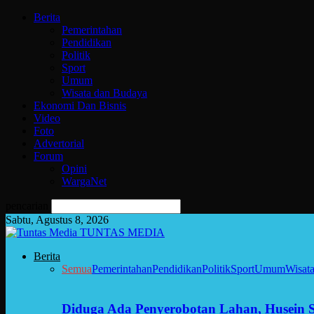
Berita
Pemerintahan
Pendidikan
Politik
Sport
Umum
Wisata dan Budaya
Ekonomi Dan Bisnis
Video
Foto
Advertorial
Forum
Opini
WargaNet
pencarian
Sabtu, Agustus 8, 2026
TUNTAS MEDIA
Berita
Semua
Pemerintahan
Pendidikan
Politik
Sport
Umum
Wisat
Diduga Ada Penyerobotan Lahan, Husein 