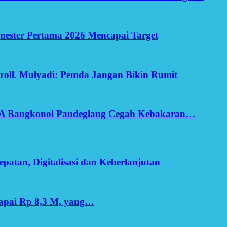
Semester Pertama 2026 Mencapai Target
oll. Mulyadi: Pemda Jangan Bikin Rumit
SA Bangkonol Pandeglang Cegah Kebakaran…
patan, Digitalisasi dan Keberlanjutan
apai Rp 8,3 M, yang…