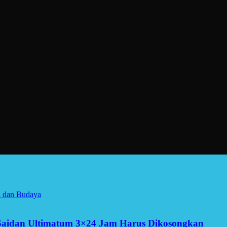
a dan Budaya
Saidan Ultimatum 3×24 Jam Harus Dikosongkan