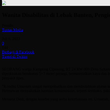
Wanita Disabilitas di Lebak Banten, Pen
Penulis
Tuntas Media
-
Juli 6, 2023
0
144
Berbagi di Facebook
Tweet di Twitter
SEORANG warga Kampung Cipasung, RT 24 RW 009 Desa Sukarendah 
diperkirakan berukuran 5×7 meter persegi, bermaterialkan kayu dan bi
penyakit tipes.
“Kondisi Umamah sangat memprihatikan dan membutuhkan uluran tan
Hermawan menyalurkan bantuan kemanusiaan, seperti sembako, pak
Menurut Dedi, dengan kondisi yang serba keterbatasan ini. Umamah,