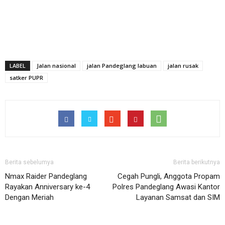
LABEL
Jalan nasional
jalan Pandeglang labuan
jalan rusak
satker PUPR
Berita sebelumya
Berita berikutnya
Nmax Raider Pandeglang
Cegah Pungli, Anggota Propam
Rayakan Anniversary ke-4
Polres Pandeglang Awasi Kantor
Dengan Meriah
Layanan Samsat dan SIM