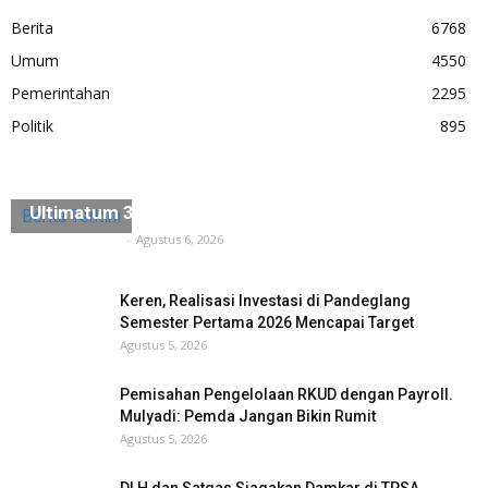
Berita
6768
Umum
4550
Pemerintahan
2295
Politik
895
Diduga Ada Penyerobotan Lahan, Husein Saidan
Ultimatum 3×24 Jam Harus Dikosongkan
Berita Terkini
Tuntas Media
-
Agustus 6, 2026
Keren, Realisasi Investasi di Pandeglang
Semester Pertama 2026 Mencapai Target
Agustus 5, 2026
Pemisahan Pengelolaan RKUD dengan Payroll.
Mulyadi: Pemda Jangan Bikin Rumit
Agustus 5, 2026