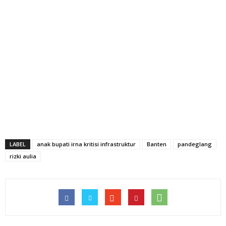
LABEL
anak bupati irna kritisi infrastruktur
Banten
pandeglang
rizki aulia