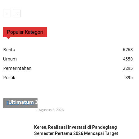
Popular Kategori
Berita
6768
Umum
4550
Pemerintahan
2295
Politik
895
Diduga Ada Penyerobotan Lahan, Husein Saidan
Ultimatum 3×24 Jam Harus Dikosongkan
Berita Terkini
Tuntas Media
-
Agustus 6, 2026
Keren, Realisasi Investasi di Pandeglang
Semester Pertama 2026 Mencapai Target