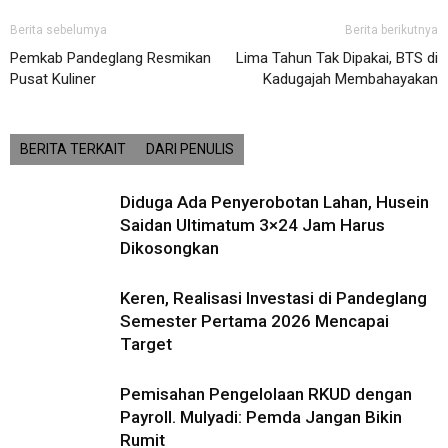
Berita sebelumya
Berita berikutnya
Pemkab Pandeglang Resmikan
Lima Tahun Tak Dipakai, BTS di
Pusat Kuliner
Kadugajah Membahayakan
BERITA TERKAIT
DARI PENULIS
Diduga Ada Penyerobotan Lahan, Husein
Saidan Ultimatum 3×24 Jam Harus
Dikosongkan
Keren, Realisasi Investasi di Pandeglang
Semester Pertama 2026 Mencapai
Target
Pemisahan Pengelolaan RKUD dengan
Payroll. Mulyadi: Pemda Jangan Bikin
Rumit