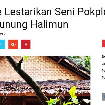
e Lestarikan Seni Pokp
Gunung Halimun
0
er
Be
U
P
Po