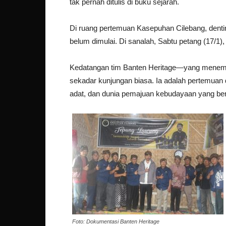
tak pernah ditulis di buku sejarah.
Di ruang pertemuan Kasepuhan Cilebang, dent
belum dimulai. Di sanalah, Sabtu petang (17/1),
Kedatangan tim Banten Heritage—yang menemp
sekadar kunjungan biasa. Ia adalah pertemuan
adat, dan dunia pemajuan kebudayaan yang berj
Foto: Dokumentasi Banten Heritage