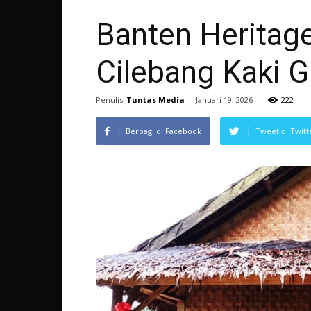
Banten Heritag
Cilebang Kaki 
Penulis
Tuntas Media
-
Januari 19, 2026
222
Berbagi di Facebook
Tweet di Twitt