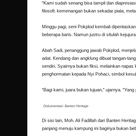
“Kami sudah senang bisa tampil dan diapresiasi,
filosofi: kemenangan bukan sekadar piala, mel
Minggu pagi, seni Pokplod kembali dipentaska
beberapa baris. Namun justru di situlah kejujura
Abah Sadi, penanggung jawab Pokplod, menjelask
adat. Kendang dan angklung dibuat tangan-tan
sendiri. Syairnya bukan fiksi, melainkan napas
penghormatan kepada Nyi Pohaci, simbol kesu
“Bagi kami, juara bukan tujuan,” ujarnya. “Yan
Dokumentasi: Banten Heritage
Di sisi lain, Moh. Ali Fadillah dari Banten Her
panjang menuju kampung ini baginya bukan beb