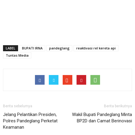
LABEL
BUPATI IRNA
pandeglang
reaktivasi rel kereta api
Tuntas Media
Berita sebelumya
Berita berikutnya
Jelang Pelantikan Presiden,
Wakil Bupati Pandeglang Minta
Polres Pandeglang Perketat
BP2D dan Camat Berinovasi
Keamanan