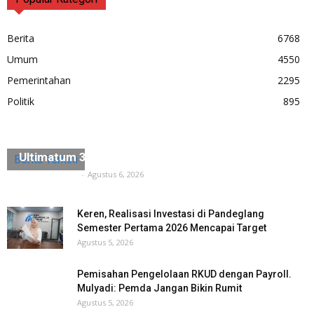
Berita
6768
Umum
4550
Pemerintahan
2295
Politik
895
Diduga Ada Penyerobotan Lahan, Husein Saidan
Ultimatum 3×24 Jam Harus Dikosongkan
Berita Terkini
Tuntas Media
-
Agustus 6, 2026
Keren, Realisasi Investasi di Pandeglang
Semester Pertama 2026 Mencapai Target
Agustus 5, 2026
Pemisahan Pengelolaan RKUD dengan Payroll.
Mulyadi: Pemda Jangan Bikin Rumit
Agustus 5, 2026