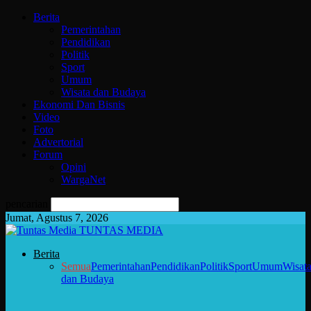
Berita
Pemerintahan
Pendidikan
Politik
Sport
Umum
Wisata dan Budaya
Ekonomi Dan Bisnis
Video
Foto
Advertorial
Forum
Opini
WargaNet
pencarian
Jumat, Agustus 7, 2026
TUNTAS MEDIA
Berita
Semua
Pemerintahan
Pendidikan
Politik
Sport
Umum
Wisat
dan Budaya