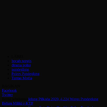
LABEL
bocah nangis
dirazia polisi
pandeglang
Polres Pandeglang
Tuntas Media
BAGIKAN
Facebook
Twitter
Berita sebelumya
Jelang Pilkada 2020, 4.224 Warga Pandeglang
Belum Miliki e-KTP