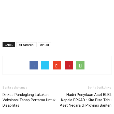
LABEL
ali zamroni
DPR RI
Berita sebelumya
Berita berikutnya
Dinkes Pandeglang Lakukan
Hadiri Penyitaan Aset BLBI,
Vaksinasi Tahap Pertama Untuk
Kepala BPKAD : Kita Bisa Tahu
Disabilitas
Aset Negara di Provinsi Banten