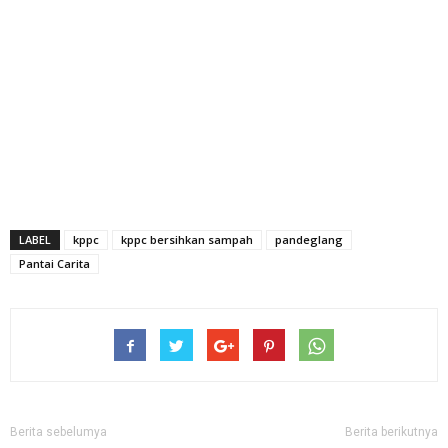
LABEL
kppc
kppc bersihkan sampah
pandeglang
Pantai Carita
Berita sebelumya
Berita berikutnya