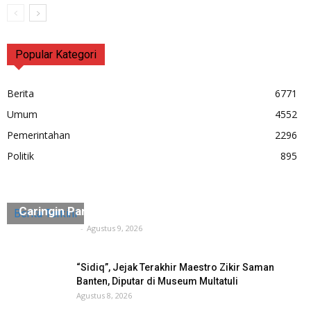
Popular Kategori
Berita
6771
Umum
4552
Pemerintahan
2296
Politik
895
Pemprov Banten Revitalisasi Kawasan Religi
Caringin Pandeglang
Berita Terkini
Tuntas Media
-
Agustus 9, 2026
“Sidiq”, Jejak Terakhir Maestro Zikir Saman
Banten, Diputar di Museum Multatuli
Agustus 8, 2026