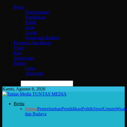
Berita
Pemerintahan
Pendidikan
Politik
Sport
Umum
Wisata dan Budaya
Ekonomi Dan Bisnis
Video
Foto
Advertorial
Forum
Opini
WargaNet
pencarian
Kamis, Agustus 6, 2026
TUNTAS MEDIA
Berita
Semua
Pemerintahan
Pendidikan
Politik
Sport
Umum
Wisat
dan Budaya