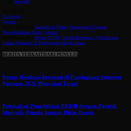
program
BAGIKAN
Facebook
Twitter
Berita sebelumya
Satpolairud Polres Pandeglang Ungkap
Penyelundupan Baby Lobster
Berita berikutnya
Revisi RTRW, Sekdis Pertanian : Pola Ruang
Lahan Pertanian di Pandeglang Masih Aman
BERITA TERKAIT
DARI PENULIS
Keren, Realisasi Investasi di Pandeglang Semester
Pertama 2026 Mencapai Target
Pemisahan Pengelolaan RKUD dengan Payroll.
Mulyadi: Pemda Jangan Bikin Rumit