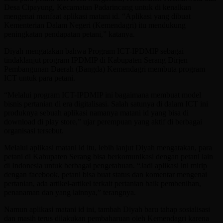
Desa Cipayung, Kecamatan Padarincang untuk di kenalkan
mengenai manfaat aplikasi matani id. “Aplikasi yang dibuat
Kementerian Dalam Negeri (Kemendagri) itu mendukung
peningkatan pendapatan petani,” katanya.
Diyah mengatakan bahwa Program ICT-IPDMIP sebagai
tindaklanjut program IPDMIP di Kabupaten Serang Dirjen
Pembangunan Daerah (Bangda) Kemendagri membuta program
ICT untuk para petani.
“Melalui program ICT-IPDMIP ini bagaimana membuat model
bisnis pertanian di era digitalisasi. Salah satunya di dalam ICT ini
produknya sebuah aplikasi namanya matani id yang bisa di
download di play store,” ujar perempuan yang aktif di berbagai
organisasi tersebut.
Melalui aplikasi matani id itu, lebih lanjut Diyah mengatakan, para
petani di Kabupaten Serang bisa berkomunikasi dengan petani lain
di Indonesia untuk berbagai pengetahuan. “Jadi aplikasi ini mirip
dengan facebook, petani bisa buat status dan komentar mengenai
pertanian, ada artikel-artikel terkait pertanian baik pembenihan,
penanaman dan yang lainnya,” terangnya.
Namun aplikasi matani id ini, tambah Diyah baru tahap sosialisasi
dan masih terus dilakukan pembaharuan oleh Kemendagri karena