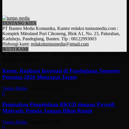
TENTANG KITA
PT Banten Media Komunika, Kantor redaksi tuntasmedia.com :
Komplek Mitraland Puri Cikoneng, Blok A1, No. 23, Palurahan,
Kaduhejo, Pandeglang, Banten. Tlp : 08122993003
Hubungi kami:
redaksituntasmedia@gmail.com
IKUTI KAMI
© Tuntas Media @ 2017 - Hak Cipta dilindungi Undang-undang
BERITA TERKAIT
Keren, Realisasi Investasi di Pandeglang Semester
Pertama 2026 Mencapai Target
Tuntas Media
-
Agustus 5, 2026
0
Pemisahan Pengelolaan RKUD dengan Payroll.
Mulyadi: Pemda Jangan Bikin Rumit
Tuntas Media
-
Agustus 5, 2026
0