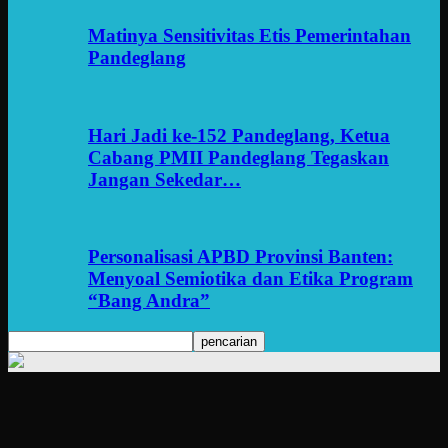
Matinya Sensitivitas Etis Pemerintahan
Pandeglang
Hari Jadi ke-152 Pandeglang, Ketua
Cabang PMII Pandeglang Tegaskan
Jangan Sekedar…
Personalisasi APBD Provinsi Banten:
Menyoal Semiotika dan Etika Program
“Bang Andra”