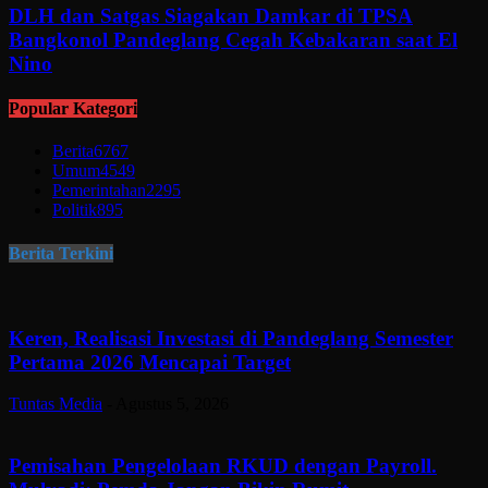
DLH dan Satgas Siagakan Damkar di TPSA
Bangkonol Pandeglang Cegah Kebakaran saat El
Nino
Popular Kategori
Berita
6767
Umum
4549
Pemerintahan
2295
Politik
895
Berita Terkini
Keren, Realisasi Investasi di Pandeglang Semester
Pertama 2026 Mencapai Target
Tuntas Media
-
Agustus 5, 2026
Pemisahan Pengelolaan RKUD dengan Payroll.