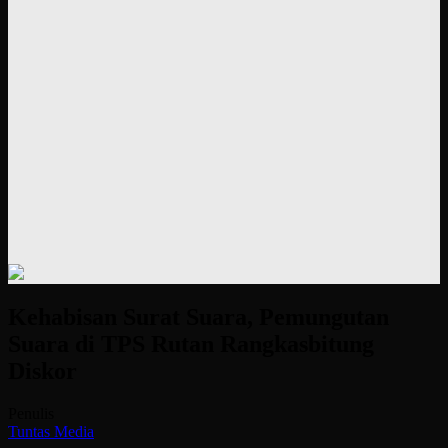
Kehabisan Surat Suara, Pemungutan
Suara di TPS Rutan Rangkasbitung
Diskor
Penulis
Tuntas Media