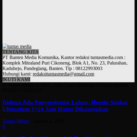
TENTANG KITA
PT Banten Media Komunika, Kantor redaksi tuntasmedia.com :
Komplek Mitraland Puri Cikoneng, Blok A1, No. 23, Palurahan,
Kaduhejo, Pandeglang, Banten. Tlp : 08122993003
Hubungi kami:
redaksituntasmedia@gmail.com
IKUTI KAMI
© Tuntas Media @ 2017 - Hak Cipta dilindungi Undang-undang
BERITA TERKAIT
Diduga Ada Penyerobotan Lahan, Husein Saidan
Ultimatum 3×24 Jam Harus Dikosongkan
Tuntas Media
-
Agustus 6, 2026
0