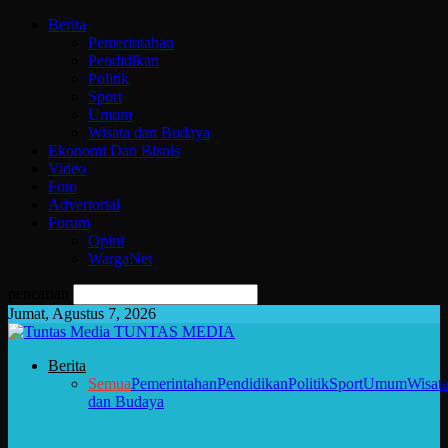
Berita
Pemerintahan
Pendidikan
Politik
Sport
Umum
Wisata dan Budaya
Ekonomi Dan Bisnis
Video
Foto
Advertorial
Forum
Opini
WargaNet
pencarian
Jumat, Agustus 7, 2026
TUNTAS MEDIA
Berita
Semua
Pemerintahan
Pendidikan
Politik
Sport
Umum
Wisat
dan Budaya