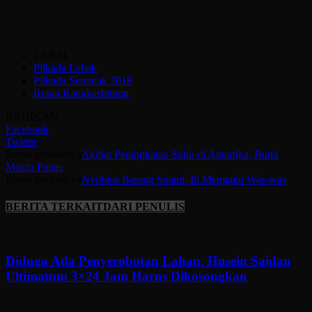
LABEL
Pilkada Lebak
Pilkada Serentak 2018
Rutan Rangkasbitung
BAGIKAN
Facebook
Twitter
Berita sebelumya
Akibat Peningkatan Suhu di Antartika, Bumi
Makin Panas
Berita berikutnya
Nyoblos Bareng Suami, Iti Mengaku Was-was
BERITA TERKAIT
DARI PENULIS
Diduga Ada Penyerobotan Lahan, Husein Saidan
Ultimatum 3×24 Jam Harus Dikosongkan