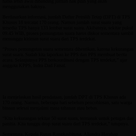
habis lebih awal dibanding jumlah hak pilih yang akan
menggunakan haknya.
Berdasarkan informasi, jumlah Daftar Pemilih Tetap (DPT) di TPS
Khusus 18 tercatat 170 orang. Namun jumlah surat suara yang
tersedia TPS hanya 133 lembar surat suara. Akibatnya, sekitar pukul
09.45 WIB, proses pemungutan suara harus diskor sementara sambil
menunggu kiriman surat suara dari TPS terdekat.
“Proses pemungutan suara sementara dihentikan, karena kekurangan
surat suara. Sudah kita laporkan ke PPS dan PPS membuat berita
acara. Selanjutnya PPS berkoordinasi dengan TPS terdekat,” ujar
anggota KPPS, Indra Dad Faisal.
Ia menjelaskan hasil pendataan, jumlah DPT di TPS Khusus ada
170 orang. Namun, beberapa hari sebelum pencoblosan, satu warga
binaan selesai menjalani masa tahanan atau bebas.
“Kita kekurangan sekitar 50 surat suara, termasuk untuk petugas dan
panitia. Kita tunggu drop surat suara dari TPS terdekat,” tutupnya.
Sementara, Kepala Rutan Rangkasbitung, Aliandra Harahap