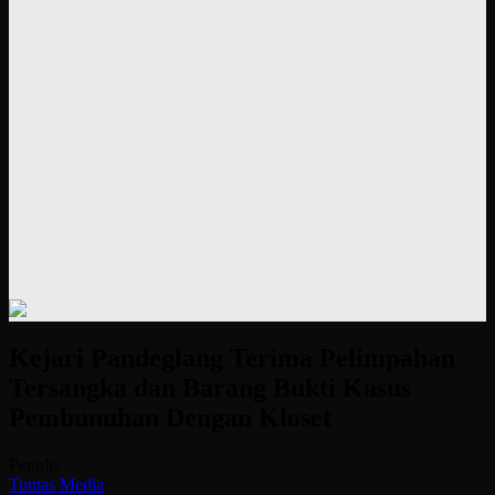
Kejari Pandeglang Terima Pelimpahan
Tersangka dan Barang Bukti Kasus
Pembunuhan Dengan Kloset
Penulis
Tuntas Media