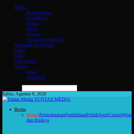
Berita
Pemerintahan
Pendidikan
Politik
Sport
Umum
Wisata dan Budaya
Ekonomi Dan Bisnis
Video
Foto
Advertorial
Forum
Opini
WargaNet
pencarian
Sabtu, Agustus 8, 2026
TUNTAS MEDIA
Berita
Semua
Pemerintahan
Pendidikan
Politik
Sport
Umum
Wisat
dan Budaya