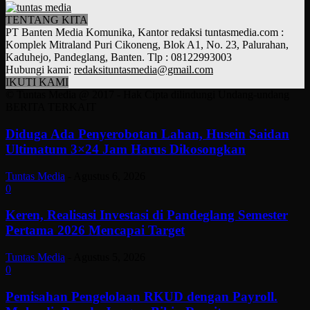
TENTANG KITA
PT Banten Media Komunika, Kantor redaksi tuntasmedia.com :
Komplek Mitraland Puri Cikoneng, Blok A1, No. 23, Palurahan,
Kaduhejo, Pandeglang, Banten. Tlp : 08122993003
Hubungi kami:
redaksituntasmedia@gmail.com
IKUTI KAMI
© Tuntas Media @ 2017 - Hak Cipta dilindungi Undang-undang
BERITA TERKAIT
Diduga Ada Penyerobotan Lahan, Husein Saidan
Ultimatum 3×24 Jam Harus Dikosongkan
Tuntas Media
-
Agustus 6, 2026
0
Keren, Realisasi Investasi di Pandeglang Semester
Pertama 2026 Mencapai Target
Tuntas Media
-
Agustus 5, 2026
0
Pemisahan Pengelolaan RKUD dengan Payroll.