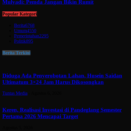
Mulyadi: Pemda Jangan Bikin Rumit
Popular Kategori
Berita
6768
Umum
4550
Pemerintahan
2295
Politik
895
Berita Terkini
Diduga Ada Penyerobotan Lahan, Husein Saidan
Ultimatum 3×24 Jam Harus Dikosongkan
Tuntas Media
-
Agustus 6, 2026
Keren, Realisasi Investasi di Pandeglang Semester
Pertama 2026 Mencapai Target
Agustus 5, 2026