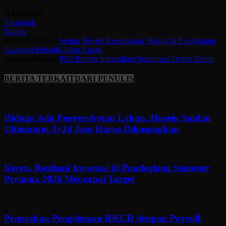
BAGIKAN
Facebook
Twitter
Berita sebelumya
Sering Terjadi Kecelakaan, Warga di Pandeglang
Swadaya Perbaiki Jalan Rusak
Berita berikutnya
PMI Banten Intensifkan Sosialisasi Donor Darah
BERITA TERKAIT
DARI PENULIS
Diduga Ada Penyerobotan Lahan, Husein Saidan
Ultimatum 3×24 Jam Harus Dikosongkan
Keren, Realisasi Investasi di Pandeglang Semester
Pertama 2026 Mencapai Target
Pemisahan Pengelolaan RKUD dengan Payroll.