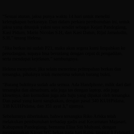
“Sesuai aturan, jaksa punya waktu 14 hari untuk meneliti
kelengkapan berkasnya. Dan dalam perkara pembunuhan ini, untuk
jaksa yang ditunjuk yakni saya sendiri sebagai Kejari Pandeglang,
Kasi Pidum, Mario Nicolas S.H, dan Kasi Datun, Rijal Jamaludin,
S.H,” terang Helena.
“Jika berkas ini sudah P21, maka akan segera kami limpahkan ke
persidangan, supaya bisa bersidang dengan cepat di pengadilan,
serta mendapat kejelasan,” sambungnya.
Helena menyebut, jika selain menerima pelimpahan berkas dan
tersangka, pihaknya telah menerima seluruh barang bukti.
“Barang buktinya sudah ada semua. Ada Handphone, milik dari dari
tersangka dan almarhum, ada juga tas dengan laptop, ada juga
klosetnya, dan kemudian juga ada baju yang dipakai oleh tersangka.
Dan pasal yang kami sangkakan, dengan pasal 340 KUHPidana,
338 KUHPidana, dan 351 ayat 3,” ujarnya.
Sebelumnya diberitakan, bahwa tersangka Riko Ariska telah
melakukan pembunuhan terhadap gadis asal Kecamatan Majasari,
Kabupaten Pandeglang, bernama Elisa Siti Mulyani, dengan
menggunakan Kloset WC bekas pada hari Rabu, tanggal 8 Februari