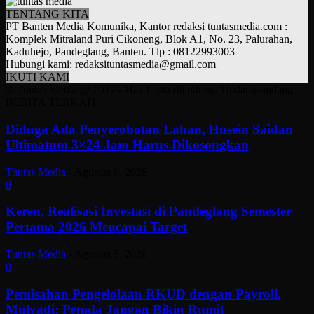
TENTANG KITA
PT Banten Media Komunika, Kantor redaksi tuntasmedia.com :
Komplek Mitraland Puri Cikoneng, Blok A1, No. 23, Palurahan,
Kaduhejo, Pandeglang, Banten. Tlp : 08122993003
Hubungi kami:
redaksituntasmedia@gmail.com
IKUTI KAMI
© Tuntas Media @ 2017 - Hak Cipta dilindungi Undang-undang
BERITA TERKAIT
Diduga Ada Penyerobotan Lahan, Husein Saidan
Ultimatum 3×24 Jam Harus Dikosongkan
Tuntas Media
-
Agustus 6, 2026
0
Keren, Realisasi Investasi di Pandeglang Semester
Pertama 2026 Mencapai Target
Tuntas Media
-
Agustus 5, 2026
0
Pemisahan Pengelolaan RKUD dengan Payroll.
Mulyadi: Pemda Jangan Bikin Rumit