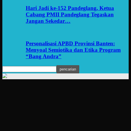
Hari Jadi ke-152 Pandeglang, Ketua
Cabang PMII Pandeglang Tegaskan
Jangan Sekedar…
Personalisasi APBD Provinsi Banten:
Menyoal Semiotika dan Etika Program
“Bang Andra”