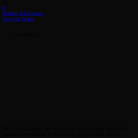
48
0
Berbagi di Facebook
Tweet di Twitter
INTERNET
TIGA wanita cantik, dua diantaranya berstatus janda diamankan
personil Satresnarkoba Polres Serang. Ketiga wanita tersebut