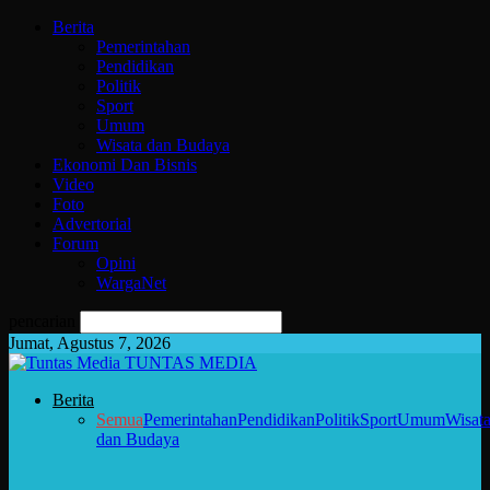
Berita
Pemerintahan
Pendidikan
Politik
Sport
Umum
Wisata dan Budaya
Ekonomi Dan Bisnis
Video
Foto
Advertorial
Forum
Opini
WargaNet
pencarian
Jumat, Agustus 7, 2026
TUNTAS MEDIA
Berita
Semua
Pemerintahan
Pendidikan
Politik
Sport
Umum
Wisat
dan Budaya