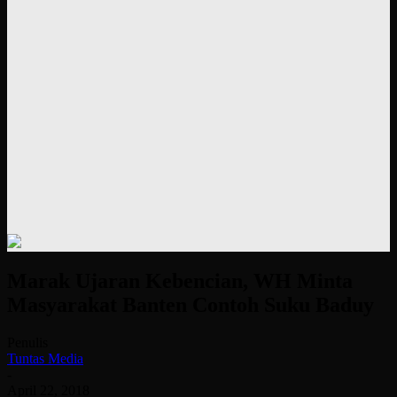
Marak Ujaran Kebencian, WH Minta
Masyarakat Banten Contoh Suku Baduy
Penulis
Tuntas Media
-
April 22, 2018