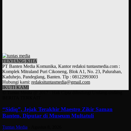
TENTANG KITA
PT Banten Media Komunika, Kantor redaksi tuntasmedia.com :
Komplek Mitraland Puri Cikoneng, Blok A1, No. 23, Palurahan,
Kaduhejo, Pandeglang, Banten. Tlp : 08122993003
Hubungi kami:
redaksituntasmedia@gmail.com
IKUTI KAMI
© Tuntas Media @ 2017 - Hak Cipta dilindungi Undang-undang
BERITA TERKAIT
“Sidiq”, Jejak Terakhir Maestro Zikir Saman
Banten, Diputar di Museum Multatuli
Tuntas Media
-
Agustus 8, 2026