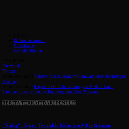
LABEL
Gubernur banten
Seba baduy
wahidin Halim
BAGIKAN
Facebook
Twitter
Berita sebelumya
Yuliana Yusuf : Ajak Wanita Lanjutkan Perjuangan
Kartini
Berita berikutnya
Rayakan HUT ke-3, Sanggar Batik Cikadu
Tanjung Lesung Potong Tumpeng dan Doa Bersama
BERITA TERKAIT
DARI PENULIS
“Sidiq”, Jejak Terakhir Maestro Zikir Saman