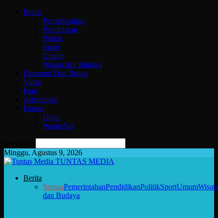
Berita
Pemerintahan
Pendidikan
Politik
Sport
Umum
Wisata dan Budaya
Ekonomi Dan Bisnis
Video
Foto
Advertorial
Forum
Opini
WargaNet
pencarian
Minggu, Agustus 9, 2026
TUNTAS MEDIA
Berita
Semua
Pemerintahan
Pendidikan
Politik
Sport
Umum
Wisat
dan Budaya