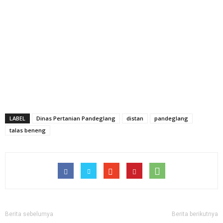
LABEL
Dinas Pertanian Pandeglang
distan
pandeglang
talas beneng
Berita sebelumya
Berita berikutnya