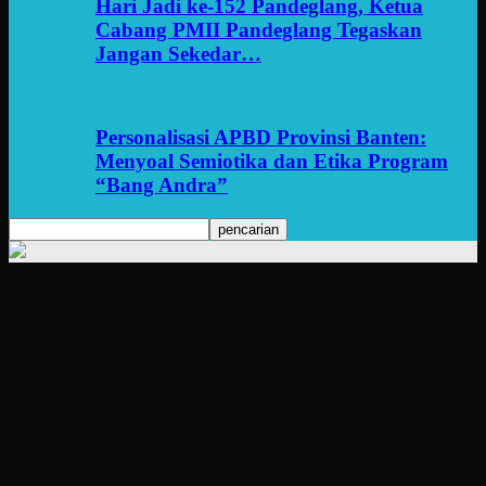
Hari Jadi ke-152 Pandeglang, Ketua
Cabang PMII Pandeglang Tegaskan
Jangan Sekedar…
Personalisasi APBD Provinsi Banten:
Menyoal Semiotika dan Etika Program
“Bang Andra”