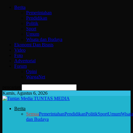
Berita
Pemerintahan
Pendidikan
Politik
Sport
Umum
Wisata dan Budaya
Ekonomi Dan Bisnis
Video
Foto
Advertorial
Forum
Opini
WargaNet
pencarian
Kamis, Agustus 6, 2026
TUNTAS MEDIA
Berita
Semua
Pemerintahan
Pendidikan
Politik
Sport
Umum
Wisat
dan Budaya