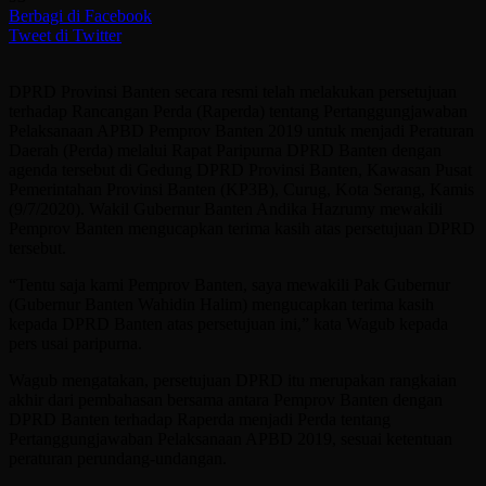
Berbagi di Facebook
Tweet di Twitter
DPRD Provinsi Banten secara resmi telah melakukan persetujuan
terhadap Rancangan Perda (Raperda) tentang Pertanggungjawaban
Pelaksanaan APBD Pemprov Banten 2019 untuk menjadi Peraturan
Daerah (Perda) melalui Rapat Paripurna DPRD Banten dengan
agenda tersebut di Gedung DPRD Provinsi Banten, Kawasan Pusat
Pemerintahan Provinsi Banten (KP3B), Curug, Kota Serang, Kamis
(9/7/2020). Wakil Gubernur Banten Andika Hazrumy mewakili
Pemprov Banten mengucapkan terima kasih atas persetujuan DPRD
tersebut.
“Tentu saja kami Pemprov Banten, saya mewakili Pak Gubernur
(Gubernur Banten Wahidin Halim) mengucapkan terima kasih
kepada DPRD Banten atas persetujuan ini,” kata Wagub kepada
pers usai paripurna.
Wagub mengatakan, persetujuan DPRD itu merupakan rangkaian
akhir dari pembahasan bersama antara Pemprov Banten dengan
DPRD Banten terhadap Raperda menjadi Perda tentang
Pertanggungjawaban Pelaksanaan APBD 2019, sesuai ketentuan
peraturan perundang-undangan.