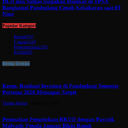
DLH dan Satgas Siagakan Damkar di TPSA
Bangkonol Pandeglang Cegah Kebakaran saat El
Nino
Popular Kategori
Berita
6767
Umum
4549
Pemerintahan
2295
Politik
895
Berita Terkini
Keren, Realisasi Investasi di Pandeglang Semester
Pertama 2026 Mencapai Target
Tuntas Media
-
Agustus 5, 2026
Pemisahan Pengelolaan RKUD dengan Payroll.
Mulyadi: Pemda Jangan Bikin Rumit