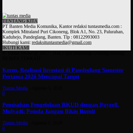
TENTANG KITA
PT Banten Media Komunika, Kantor redaksi tuntasmedia.com :
Komplek Mitraland Puri Cikoneng, Blok A1, No. 23, Palurahan,
Kaduhejo, Pandeglang, Banten. Tlp : 08122993003
Hubungi kami:
redaksituntasmedia@gmail.com
IKUTI KAMI
© Tuntas Media @ 2017 - Hak Cipta dilindungi Undang-undang
BERITA TERKAIT
Keren, Realisasi Investasi di Pandeglang Semester
Pertama 2026 Mencapai Target
Tuntas Media
-
Agustus 5, 2026
0
Pemisahan Pengelolaan RKUD dengan Payroll.
Mulyadi: Pemda Jangan Bikin Rumit
Tuntas Media
-
Agustus 5, 2026
0