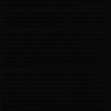
selanjutnya akan disampaikan kepada Menteri Dalam Negeri untuk
mendapatkan pengesahan sebagai sebuah Perda.
Untuk diketahui, penandatanganan persetujuan Raperda tersebut
menjadi Perda, dilakukan antara Pemprov Banten yang diwakili
oleh Wagub Andika, dan DPRD Banten yang diwakili oleh Wakil
Ketua DPRD Banten (F-PDIP), Bahrum.
Diberitakan sebelumnya, seluruh Fraksi di DPRD Banten yang
berjumlah 9 Fraksi kompak memberikan apresiasi kepada Pemprov
Banten atas prestasi mempertahankan predikat Wajar Tanpa
Pengecualian (WTP) dari BPK RI untuk keempat kalinya.
Kesembilan Fraksi tersebut adalah Fraksi Gerindra, Fraksi PDI
Perjuangan, Fraksi Partai Golkar, Fraksi PKS, Fraksi Partai
Demokrat, Fraksi Kebangkitan Bangsa, Fraksi PPP, Fraksi PAN dan
Fraksi Nasdem-PSI.
Apresiasi dari Fraksi-fraksi di DPRD Banten juga tidak terbatas
pada raihan WTP untuk keempat kalinya itu. Tetapi juga
mengapresiasi Pemprov Banten dalam menindaklanjuti temuan BPK
dalam laporan keuangan tersebut. Hal itu merujuk kepada laporan
keuangan Pemprov Banten yang telah tertib administrasi, meski roda
pemerintahan terganggu pandemi Covid 19 beberapa bulan terkahir
ini. Pemprov Banten dalam pelaporan keuangannya dinilai telah
mengacu pada PP No 71 tahun 2010 tentang Standar Akuntansi
Pemerintah dan Permendagri No 64 tahun 2013 tentang Penerapan