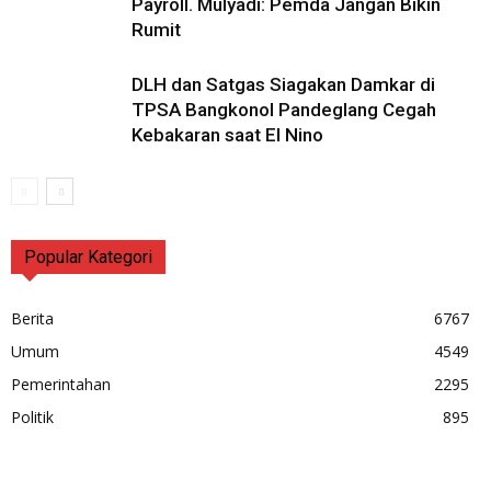
Payroll. Mulyadi: Pemda Jangan Bikin
Rumit
DLH dan Satgas Siagakan Damkar di
TPSA Bangkonol Pandeglang Cegah
Kebakaran saat El Nino
Popular Kategori
Berita
6767
Umum
4549
Pemerintahan
2295
Politik
895
Keren, Realisasi Investasi di Pandeglang