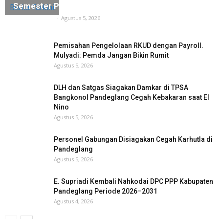
Semester Pertama 2026 Mencapai Target
Berita Terkini
Tuntas Media
-
Agustus 5, 2026
Pemisahan Pengelolaan RKUD dengan Payroll.
Mulyadi: Pemda Jangan Bikin Rumit
Agustus 5, 2026
DLH dan Satgas Siagakan Damkar di TPSA
Bangkonol Pandeglang Cegah Kebakaran saat El
Nino
Agustus 5, 2026
Personel Gabungan Disiagakan Cegah Karhutla di
Pandeglang
Agustus 5, 2026
E. Supriadi Kembali Nahkodai DPC PPP Kabupaten
Pandeglang Periode 2026–2031
Agustus 4, 2026