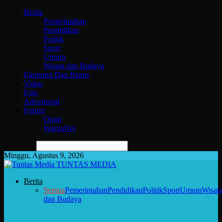
Berita
Pemerintahan
Pendidikan
Politik
Sport
Umum
Wisata dan Budaya
Ekonomi Dan Bisnis
Video
Foto
Advertorial
Forum
Opini
WargaNet
pencarian
Minggu, Agustus 9, 2026
TUNTAS MEDIA
Berita
Semua
Pemerintahan
Pendidikan
Politik
Sport
Umum
Wisat
dan Budaya