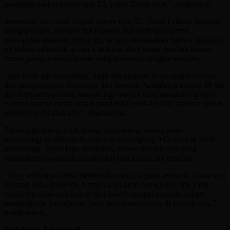
pasangan paslon nomor urut 02, yakni Thoni-Imat,” singkatnya.
Sementara itu, calon Bupati nomor urut 02, Thoni Fathoni Mukson
mengapresiasi, puluhan tim relawan dari berbagai elemen
masyarakat tersebut. Selain itu, ia juga menuturkan bahwa deklarasi
ini bukan kehendak ia dan wakilnya, akan tetapi desakan teman-
teman jaringan dan relawan yang terbentuk dengan sendirinya.
“Jadi tidak ada supporting, tidak ada apapun. Saya sangat terharu,
dan mengapresiasi dukungan dari mereka. Jumlahnya sampai 49 tim
dan sebenarnya masih banyak lagi tim-tim yang mendukung kami.
Namun karena masih dalam pandemi Covid-19, kita lakukan sesuai
protokol kesehatan saja,” ungkapnya.
Thoni juga mengucapkan rasa optimisnya, bahwa akan
memenangkan Pilkada Kabupaten Pandeglang 9 Desember 2020
mendatang. Thoni juga menjamin, bahwa tim relawan yang
mendukungnya murni inisiatif dari hati nurani tim tersebut.
“Saya sedikitpun tidak memberikan janji kepada relawan, kalau saya
menang anda dapat ini. Namun saya akan mengingat, apa yang
sudah tim relawan lakukan dari bawah sampai puncak, bukan
memlngingat tim relawan yang hanya menunngu di puncak saja,”
pungkasnya.
Redaktur: A Supriadi