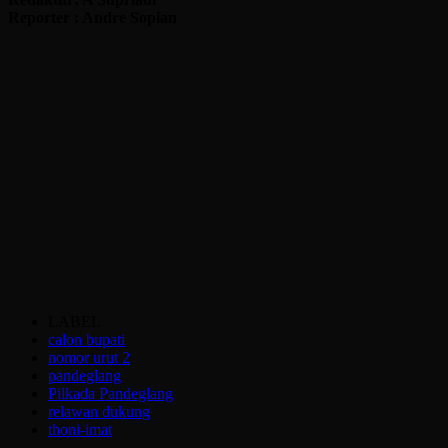
Reporter : Andre Sopian
LABEL
calon bupati
nomor urut 2
pandeglang
Pilkada Pandeglang
relawan dukung
thoni-imat