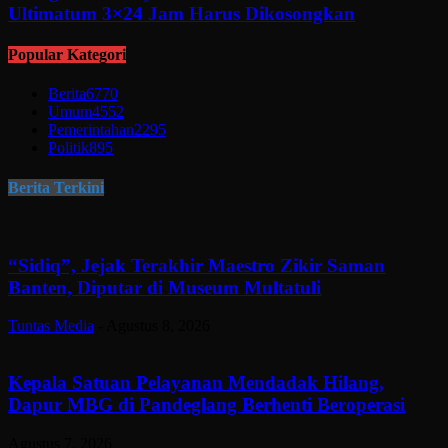
Ultimatum 3×24 Jam Harus Dikosongkan
Popular Kategori
Berita
6770
Umum
4552
Pemerintahan
2295
Politik
895
Berita Terkini
“Sidiq”, Jejak Terakhir Maestro Zikir Saman
Banten, Diputar di Museum Multatuli
Tuntas Media
-
Agustus 8, 2026
Kepala Satuan Pelayanan Mendadak Hilang,
Dapur MBG di Pandeglang Berhenti Beroperasi
Agustus 7, 2026