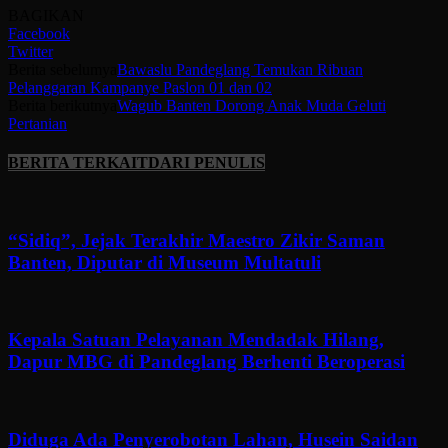
BAGIKAN
Facebook
Twitter
Berita sebelumya
Bawaslu Pandeglang Temukan Ribuan
Pelanggaran Kampanye Paslon 01 dan 02
Berita berikutnya
Wagub Banten Dorong Anak Muda Geluti
Pertanian
BERITA TERKAIT
DARI PENULIS
“Sidiq”, Jejak Terakhir Maestro Zikir Saman
Banten, Diputar di Museum Multatuli
Kepala Satuan Pelayanan Mendadak Hilang,
Dapur MBG di Pandeglang Berhenti Beroperasi
Diduga Ada Penyerobotan Lahan, Husein Saidan