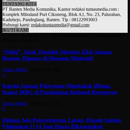
TENTANG KITA
PT Banten Media Komunika, Kantor redaksi tuntasmedia.com :
Komplek Mitraland Puri Cikoneng, Blok A1, No. 23, Palurahan,
Kaduhejo, Pandeglang, Banten. Tlp : 08122993003
Hubungi kami:
redaksituntasmedia@gmail.com
IKUTI KAMI
© Tuntas Media @ 2017 - Hak Cipta dilindungi Undang-undang
BERITA TERKAIT
“Sidiq”, Jejak Terakhir Maestro Zikir Saman
Banten, Diputar di Museum Multatuli
Tuntas Media
-
Agustus 8, 2026
0
Kepala Satuan Pelayanan Mendadak Hilang,
Dapur MBG di Pandeglang Berhenti Beroperasi
Tuntas Media
-
Agustus 7, 2026
0
Diduga Ada Penyerobotan Lahan, Husein Saidan
Ultimatum 3×24 Jam Harus Dikosongkan