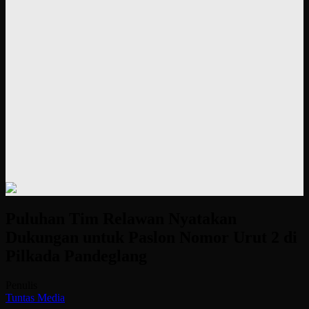
Puluhan Tim Relawan Nyatakan
Dukungan untuk Paslon Nomor Urut 2 di
Pilkada Pandeglang
Penulis
Tuntas Media