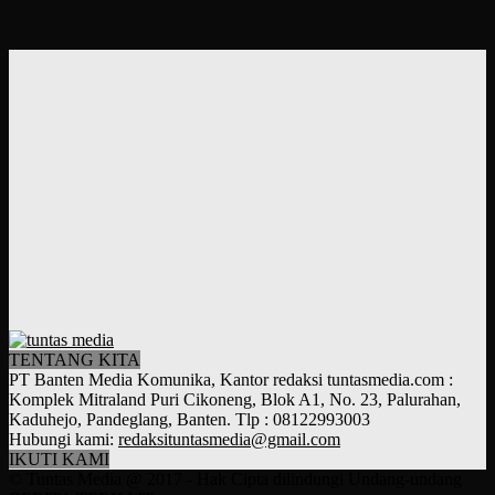
TENTANG KITA
PT Banten Media Komunika, Kantor redaksi tuntasmedia.com :
Komplek Mitraland Puri Cikoneng, Blok A1, No. 23, Palurahan,
Kaduhejo, Pandeglang, Banten. Tlp : 08122993003
Hubungi kami:
redaksituntasmedia@gmail.com
IKUTI KAMI
© Tuntas Media @ 2017 - Hak Cipta dilindungi Undang-undang