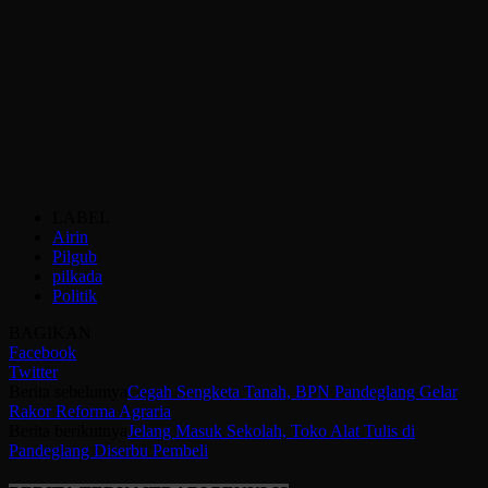
LABEL
Airin
Pilgub
pilkada
Politik
BAGIKAN
Facebook
Twitter
Berita sebelumya
Cegah Sengketa Tanah, BPN Pandeglang Gelar
Rakor Reforma Agraria
Berita berikutnya
Jelang Masuk Sekolah, Toko Alat Tulis di
Pandeglang Diserbu Pembeli