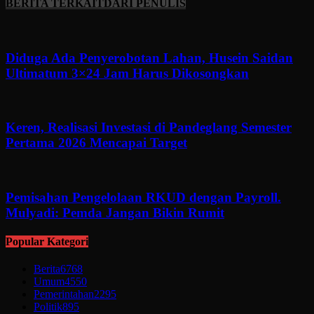
BERITA TERKAIT
DARI PENULIS
Diduga Ada Penyerobotan Lahan, Husein Saidan
Ultimatum 3×24 Jam Harus Dikosongkan
Keren, Realisasi Investasi di Pandeglang Semester
Pertama 2026 Mencapai Target
Pemisahan Pengelolaan RKUD dengan Payroll.
Mulyadi: Pemda Jangan Bikin Rumit
Popular Kategori
Berita
6768
Umum
4550
Pemerintahan
2295
Politik
895