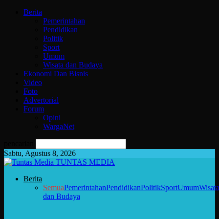
Berita
Pemerintahan
Pendidikan
Politik
Sport
Umum
Wisata dan Budaya
Ekonomi Dan Bisnis
Video
Foto
Advertorial
Forum
Opini
WargaNet
pencarian
Sabtu, Agustus 8, 2026
TUNTAS MEDIA
Berita
Semua
Pemerintahan
Pendidikan
Politik
Sport
Umum
Wisat
dan Budaya