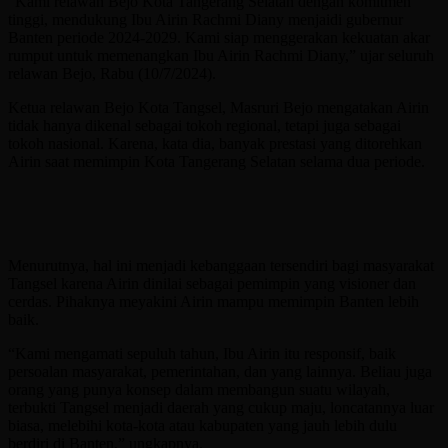
“Kami relawan Bejo Kota Tangerang Selatan dengan komitmen
tinggi, mendukung Ibu Airin Rachmi Diany menjaidi gubernur
Banten periode 2024-2029. Kami siap menggerakan kekuatan akar
rumput untuk memenangkan Ibu Airin Rachmi Diany,” ujar seluruh
relawan Bejo, Rabu (10/7/2024).
Ketua relawan Bejo Kota Tangsel, Masruri Bejo mengatakan Airin
tidak hanya dikenal sebagai tokoh regional, tetapi juga sebagai
tokoh nasional. Karena, kata dia, banyak prestasi yang ditorehkan
Airin saat memimpin Kota Tangerang Selatan selama dua periode.
Menurutnya, hal ini menjadi kebanggaan tersendiri bagi masyarakat
Tangsel karena Airin dinilai sebagai pemimpin yang visioner dan
cerdas. Pihaknya meyakini Airin mampu memimpin Banten lebih
baik.
“Kami mengamati sepuluh tahun, Ibu Airin itu responsif, baik
persoalan masyarakat, pemerintahan, dan yang lainnya. Beliau juga
orang yang punya konsep dalam membangun suatu wilayah,
terbukti Tangsel menjadi daerah yang cukup maju, loncatannya luar
biasa, melebihi kota-kota atau kabupaten yang jauh lebih dulu
berdiri di Banten,” ungkapnya.