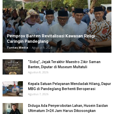
Pemprov Banten Revitalisasi Kawasan Religi
Caringin Pandeglang
Tuntas Media
-
Agustus 9, 2026
“Sidiq”, Jejak Terakhir Maestro Zikir Saman
Banten, Diputar di Museum Multatuli
Agustus 8, 2026
Kepala Satuan Pelayanan Mendadak Hilang, Dapur
MBG di Pandeglang Berhenti Beroperasi
Agustus 7, 2026
Diduga Ada Penyerobotan Lahan, Husein Saidan
Ultimatum 3×24 Jam Harus Dikosongkan