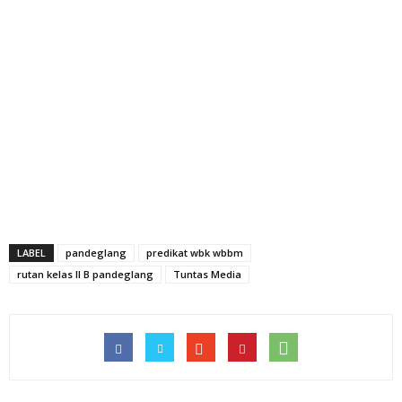
LABEL
pandeglang
predikat wbk wbbm
rutan kelas II B pandeglang
Tuntas Media