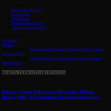
LABEL
Bupati Pandeglang
irna narulita
pandeglang
Pemkab Pandeglang
raih government 2020
BAGIKAN
Facebook
Twitter
Berita sebelumya
Masyarakat Pandeglang Bangga Pilkada Lancar
dan Kondusif
Berita berikutnya
Gaido Travel & Tours Banten Siap Gaungkan
Wisata Halal
BERITA TERKAIT
DARI PENULIS
Kepala Satuan Pelayanan Mendadak Hilang,
Dapur MBG di Pandeglang Berhenti Beroperasi