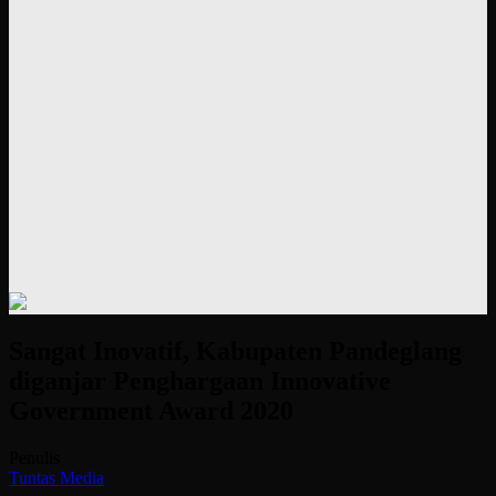
Sangat Inovatif, Kabupaten Pandeglang
diganjar Penghargaan Innovative
Government Award 2020
Penulis
Tuntas Media