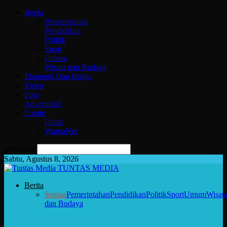
Berita
Pemerintahan
Pendidikan
Politik
Sport
Umum
Wisata dan Budaya
Ekonomi Dan Bisnis
Video
Foto
Advertorial
Forum
Opini
WargaNet
pencarian
Sabtu, Agustus 8, 2026
TUNTAS MEDIA
Berita
Semua
Pemerintahan
Pendidikan
Politik
Sport
Umum
Wisat
dan Budaya