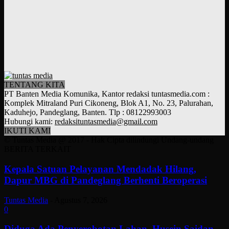
TENTANG KITA
PT Banten Media Komunika, Kantor redaksi tuntasmedia.com :
Komplek Mitraland Puri Cikoneng, Blok A1, No. 23, Palurahan,
Kaduhejo, Pandeglang, Banten. Tlp : 08122993003
Hubungi kami:
redaksituntasmedia@gmail.com
IKUTI KAMI
© Tuntas Media @ 2017 - Hak Cipta dilindungi Undang-undang
BERITA TERKAIT
Kepala Satuan Pelayanan Mendadak Hilang,
Dapur MBG di Pandeglang Berhenti Beroperasi
Tuntas Media
-
Agustus 7, 2026
0
Diduga Ada Penyerobotan Lahan, Husein Saidan