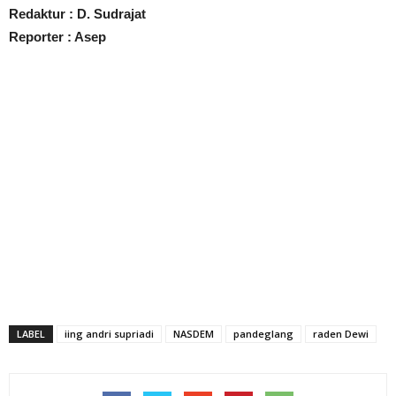
Redaktur : D. Sudrajat
Reporter : Asep
LABEL
iing andri supriadi
NASDEM
pandeglang
raden Dewi